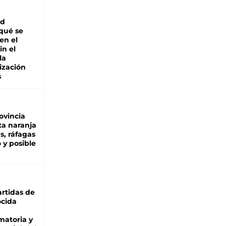
ad
 qué se
en el
in el
la
ización
s
ovincia
ta naranja
as, ráfagas
 y posible
rtidas de
cida
matoria y