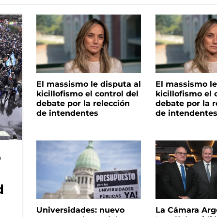
El massismo le disputa al
El massismo le
kicillofismo el control del
kicillofismo el 
debate por la relección
debate por la r
de intendentes
de intendente
o
d
Universidades: nuevo
La Cámara Arg