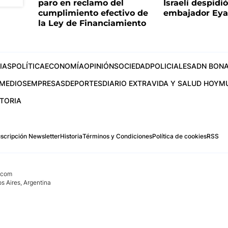
paro en reclamo del
Israelí despidió
cumplimiento efectivo de
embajador Eyal
la Ley de Financiamiento
IAS
POLÍTICA
ECONOMÍA
OPINIÓN
SOCIEDAD
POLICIALES
ADN BONA
MEDIOS
EMPRESAS
DEPORTES
DIARIO EXTRA
VIDA Y SALUD HOY
M
STORIA
scripción Newsletter
Historia
Términos y Condiciones
Política de cookies
RSS
.com
os Aires, Argentina