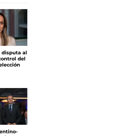
 disputa al
control del
elección
s
entino-