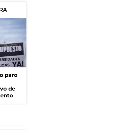
ORA
o paro
ivo de
iento