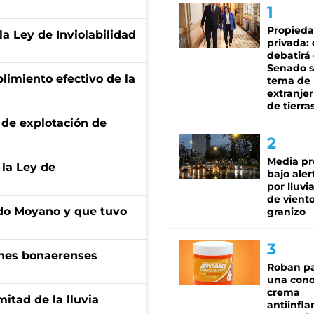
Propied
la Ley de Inviolabilidad
privada:
debatirá 
Senado s
limiento efectivo de la
tema de 
extranjer
de tierra
de explotación de
Media pr
 la Ley de
bajo aler
por lluvi
de viento
do Moyano y que tuvo
granizo
enes bonaerenses
Roban pa
una cono
crema
itad de la lluvia
antiinfla