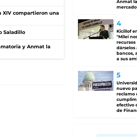
Anmat la 
mercado
ón XIV compartieron una
Kicillof e
 Saladillo
"Milei no
recursos
amatoria y Anmat la
dárselos 
bancos, a
a sus am
Universi
nuevo pa
reclamo 
cumplim
efectivo 
de Finan