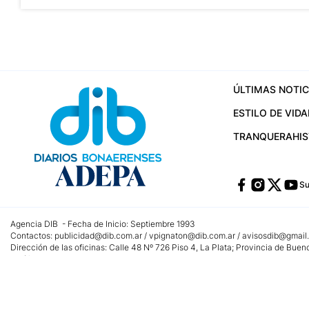
ÚLTIMAS NOTIC
ESTILO DE VIDA
TRANQUERA
HI
Su
Agencia DIB - Fecha de Inicio: Septiembre 1993
Contactos:
publicidad@dib.com.ar
/
vpignaton@dib.com.ar
/
avisosdib@gmail
Dirección de las oficinas: Calle 48 Nº 726 Piso 4, La Plata; Provincia de Buen
Teléfono: +5492215022421 - Whatsapp: +5492215031783
Email:
administracion@dib.com.ar
Registro DNDA Nº 32644856
Nº de edición: 9.890
Editor Responsable: Gonzalo Julián Irazoqui