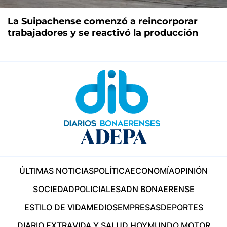
La Suipachense comenzó a reincorporar
trabajadores y se reactivó la producción
ÚLTIMAS NOTICIAS
POLÍTICA
ECONOMÍA
OPINIÓN
SOCIEDAD
POLICIALES
ADN BONAERENSE
ESTILO DE VIDA
MEDIOS
EMPRESAS
DEPORTES
DIARIO EXTRA
VIDA Y SALUD HOY
MUNDO MOTOR