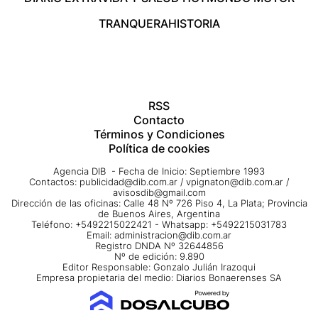
TRANQUERA
HISTORIA
RSS
Contacto
Términos y Condiciones
Política de cookies
Agencia DIB - Fecha de Inicio: Septiembre 1993
Contactos:
publicidad@dib.com.ar
/
vpignaton@dib.com.ar
/
avisosdib@gmail.com
Dirección de las oficinas: Calle 48 Nº 726 Piso 4, La Plata; Provincia
de Buenos Aires, Argentina
Teléfono: +5492215022421 - Whatsapp: +5492215031783
Email:
administracion@dib.com.ar
Registro DNDA Nº 32644856
Nº de edición: 9.890
Editor Responsable: Gonzalo Julián Irazoqui
Empresa propietaria del medio: Diarios Bonaerenses SA