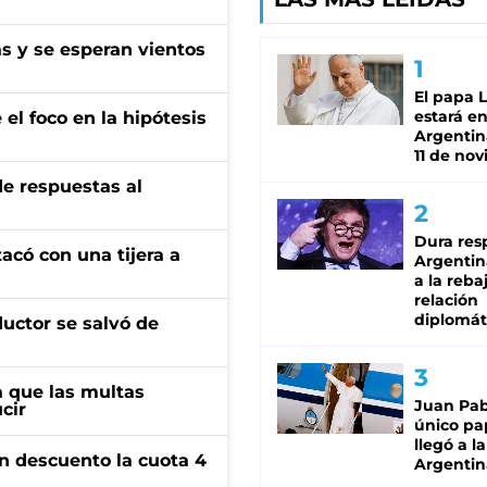
as y se esperan vientos
El papa 
estará en
el foco en la hipótesis
Argentina
11 de no
de respuestas al
Dura res
tacó con una tijera a
Argentina
a la reba
relación
diplomát
ductor se salvó de
 que las multas
Juan Pabl
cir
único pa
llegó a la
n descuento la cuota 4
Argentin