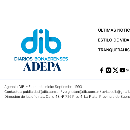
ÚLTIMAS NOTIC
ESTILO DE VIDA
TRANQUERA
HI
Su
Agencia DIB - Fecha de Inicio: Septiembre 1993
Contactos:
publicidad@dib.com.ar
/
vpignaton@dib.com.ar
/
avisosdib@gmail
Dirección de las oficinas: Calle 48 Nº 726 Piso 4, La Plata; Provincia de Buen
Teléfono: +5492215022421 - Whatsapp: +5492215031783
Email:
administracion@dib.com.ar
Registro DNDA Nº 32644856
Nº de edición: 9.890
Editor Responsable: Gonzalo Julián Irazoqui
Empresa propietaria del medio: Diarios Bonaerenses SA