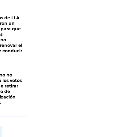
s de LLA
ron un
 para que
as
 no
renovar el
e conducir
rno no
 los votos
e retirar
lo de
ización
s