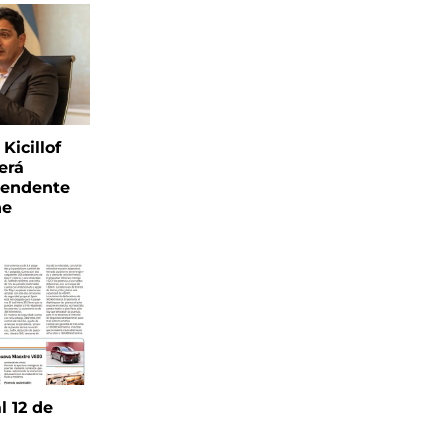
Kicillof
erá
tendente
ne
l 12 de
6