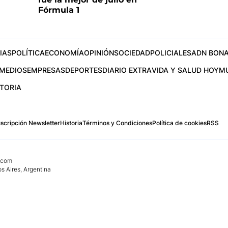
Fórmula 1
IAS
POLÍTICA
ECONOMÍA
OPINIÓN
SOCIEDAD
POLICIALES
ADN BONA
MEDIOS
EMPRESAS
DEPORTES
DIARIO EXTRA
VIDA Y SALUD HOY
M
STORIA
scripción Newsletter
Historia
Términos y Condiciones
Política de cookies
RSS
.com
os Aires, Argentina