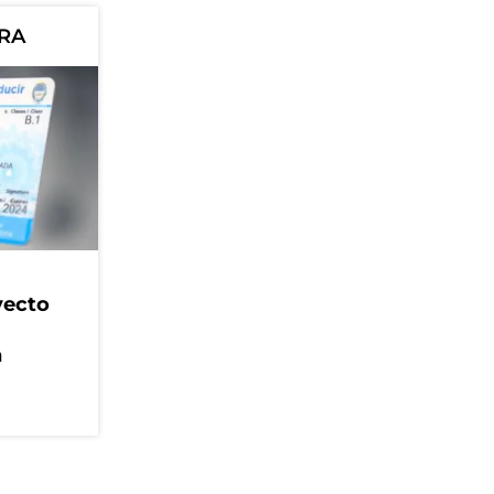
ORA
yecto
n