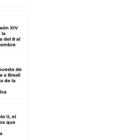
León XIV
 la
 del 8 al
viembre
puesta de
 a Brasil
ja de la
ica
o II, el
pa que
a