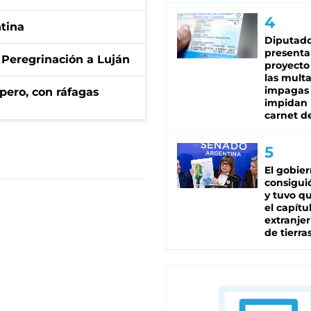
ntina
Diputado
presenta
 Peregrinación a Luján
proyecto
las mult
impagas
pero, con ráfagas
impidan 
carnet d
El gobie
consiguió
y tuvo qu
el capítu
extranjer
de tierra