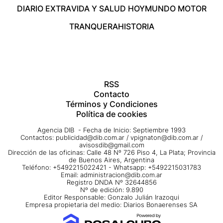
DIARIO EXTRA
VIDA Y SALUD HOY
MUNDO MOTOR
TRANQUERA
HISTORIA
RSS
Contacto
Términos y Condiciones
Política de cookies
Agencia DIB - Fecha de Inicio: Septiembre 1993
Contactos:
publicidad@dib.com.ar
/
vpignaton@dib.com.ar
/
avisosdib@gmail.com
Dirección de las oficinas: Calle 48 Nº 726 Piso 4, La Plata; Provincia
de Buenos Aires, Argentina
Teléfono: +5492215022421 - Whatsapp: +5492215031783
Email:
administracion@dib.com.ar
Registro DNDA Nº 32644856
Nº de edición: 9.890
Editor Responsable: Gonzalo Julián Irazoqui
Empresa propietaria del medio: Diarios Bonaerenses SA