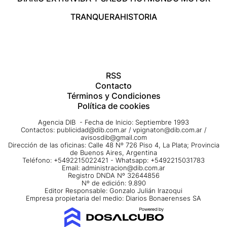
TRANQUERA
HISTORIA
RSS
Contacto
Términos y Condiciones
Política de cookies
Agencia DIB - Fecha de Inicio: Septiembre 1993
Contactos:
publicidad@dib.com.ar
/
vpignaton@dib.com.ar
/
avisosdib@gmail.com
Dirección de las oficinas: Calle 48 Nº 726 Piso 4, La Plata; Provincia
de Buenos Aires, Argentina
Teléfono: +5492215022421 - Whatsapp: +5492215031783
Email:
administracion@dib.com.ar
Registro DNDA Nº 32644856
Nº de edición: 9.890
Editor Responsable: Gonzalo Julián Irazoqui
Empresa propietaria del medio: Diarios Bonaerenses SA