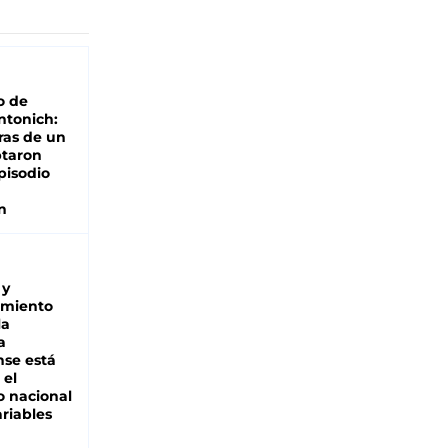
o de
ntonich:
ras de un
ptaron
pisodio
n
 y
miento
la
a
se está
 el
 nacional
riables