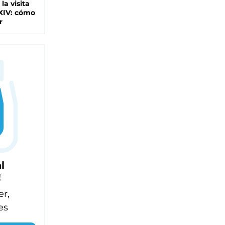
 la visita
XIV: cómo
r
l
!
er,
es