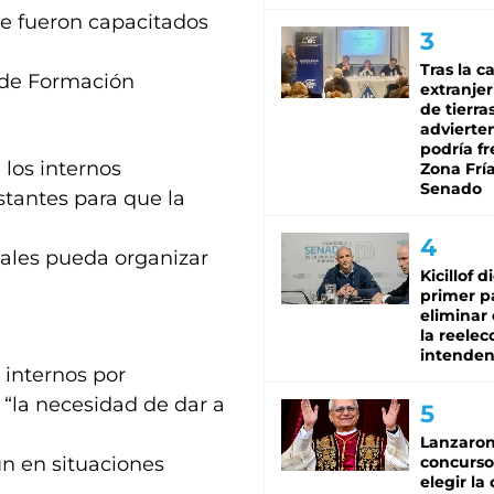
ue fueron capacitados
Tras la c
o de Formación
extranjer
de tierra
advierte
podría f
 los internos
Zona Fría
Senado
stantes para que la
males pueda organizar
Kicillof d
primer p
eliminar 
la reelec
intenden
 internos por
 “la necesidad de dar a
Lanzaro
n en situaciones
concurso
elegir la