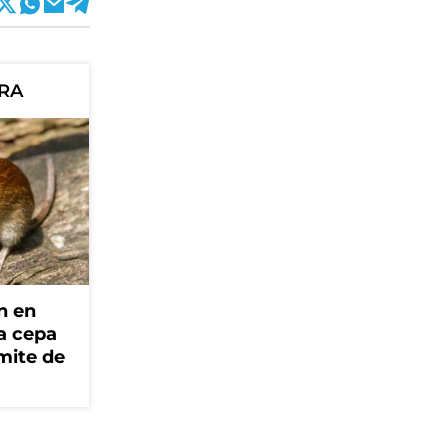
ORA
n en
la cepa
mite de