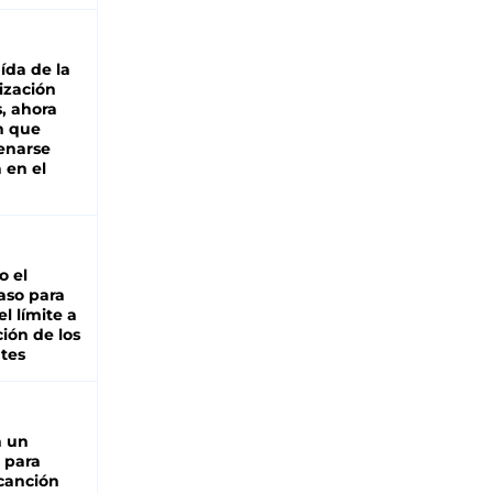
aída de la
ización
s, ahora
n que
renarse
 en el
io el
aso para
el límite a
ción de los
tes
n un
 para
 canción