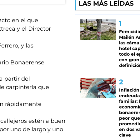
LAS MÁS LEÍDAS
ecto en el que
treca y el Director
Femicidi
Mailén A
las cáma
errero, y las
hotel ca
todo el e
con gran
ario Bonaerense.
definició
a partir del
 de carpintería que
Inflación
endeuda
familiar: 
ron rápidamente
economí
bonaeren
peor que
 callejeros estén a buen
promedio
por uno de largo y uno
en dos va
clave