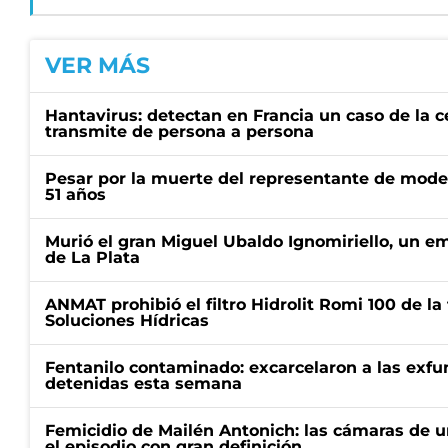
VER MÁS
Hantavirus: detectan en Francia un caso de la 
transmite de persona a persona
Pesar por la muerte del representante de mode
51 años
Murió el gran Miguel Ubaldo Ignomiriello, un 
de La Plata
ANMAT prohibió el filtro Hidrolit Romi 100 de l
Soluciones Hídricas
Fentanilo contaminado: excarcelaron a las exf
detenidas esta semana
Femicidio de Mailén Antonich: las cámaras de u
el episodio con gran definición