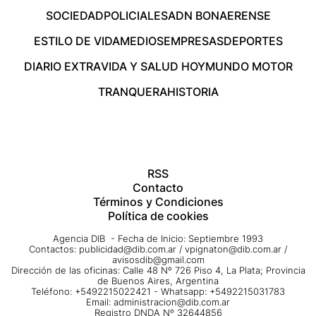
SOCIEDAD
POLICIALES
ADN BONAERENSE
ESTILO DE VIDA
MEDIOS
EMPRESAS
DEPORTES
DIARIO EXTRA
VIDA Y SALUD HOY
MUNDO MOTOR
TRANQUERA
HISTORIA
RSS
Contacto
Términos y Condiciones
Política de cookies
Agencia DIB - Fecha de Inicio: Septiembre 1993
Contactos:
publicidad@dib.com.ar
/
vpignaton@dib.com.ar
/
avisosdib@gmail.com
Dirección de las oficinas: Calle 48 Nº 726 Piso 4, La Plata; Provincia
de Buenos Aires, Argentina
Teléfono: +5492215022421 - Whatsapp: +5492215031783
Email:
administracion@dib.com.ar
Registro DNDA Nº 32644856