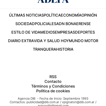
ÚLTIMAS NOTICIAS
POLÍTICA
ECONOMÍA
OPINIÓN
SOCIEDAD
POLICIALES
ADN BONAERENSE
ESTILO DE VIDA
MEDIOS
EMPRESAS
DEPORTES
DIARIO EXTRA
VIDA Y SALUD HOY
MUNDO MOTOR
TRANQUERA
HISTORIA
RSS
Contacto
Términos y Condiciones
Política de cookies
Agencia DIB - Fecha de Inicio: Septiembre 1993
Contactos:
publicidad@dib.com.ar
/
vpignaton@dib.com.ar
/
avisosdib@gmail.com