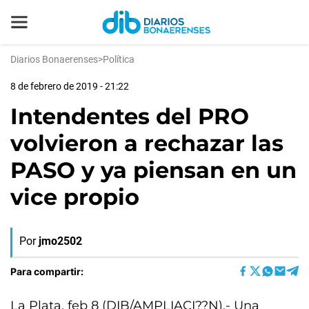
Diarios Bonaerenses
>
Política
8 de febrero de 2019 - 21:22
Intendentes del PRO
volvieron a rechazar las
PASO y ya piensan en un
vice propio
Por
jmo2502
Para compartir:
La Plata, feb 8 (DIB/AMPLIACI??N).- Una