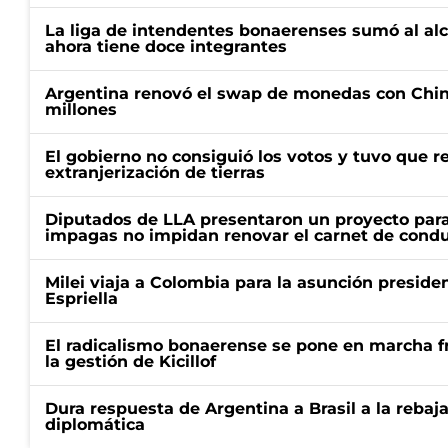
La liga de intendentes bonaerenses sumó al al
ahora tiene doce integrantes
Argentina renovó el swap de monedas con Chin
millones
El gobierno no consiguió los votos y tuvo que ret
extranjerización de tierras
Diputados de LLA presentaron un proyecto para
impagas no impidan renovar el carnet de condu
Milei viaja a Colombia para la asunción preside
Espriella
El radicalismo bonaerense se pone en marcha fr
la gestión de Kicillof
Dura respuesta de Argentina a Brasil a la rebaja
diplomática