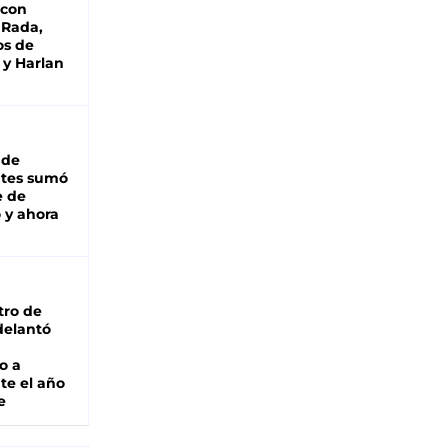
 con
 Rada,
os de
 y Harlan
 de
ntes sumó
e de
 y ahora
tro de
adelantó
o a
te el año
e