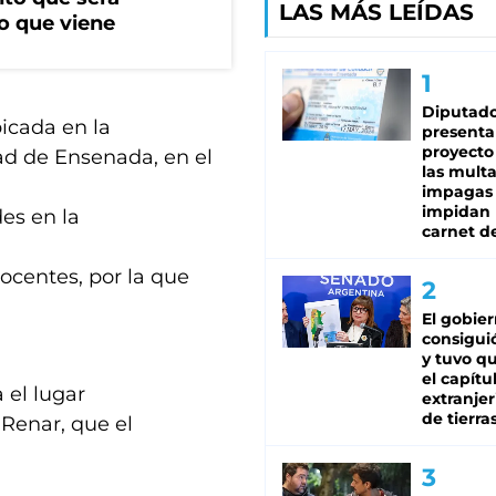
LAS MÁS LEÍDAS
o que viene
Diputado
bicada en la
presenta
proyecto
idad de Ensenada, en el
las mult
impagas
impidan 
des en la
carnet d
docentes, por la que
El gobie
consiguió
y tuvo qu
el capítu
 el lugar
extranjer
de tierra
 Renar, que el