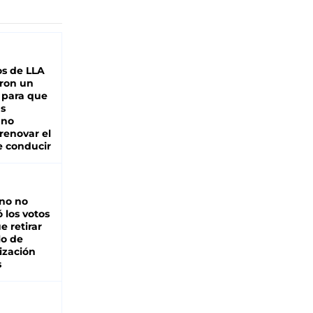
s de LLA
ron un
 para que
as
 no
renovar el
e conducir
rno no
 los votos
e retirar
lo de
ización
s