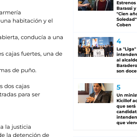
Estrenos
Barassi y
darmería
"Cien añ
Soledad"
una habitación y el
Coben
abierta, conducía a una
La "Liga"
s cajas fuertes, una de
intende
al alcald
Baradero
rmas de puño.
son doce
as dos cajas
radas para ser
Un minis
Kicillof 
que será
candidat
intenden
que vien
 la justicia
de la detención de