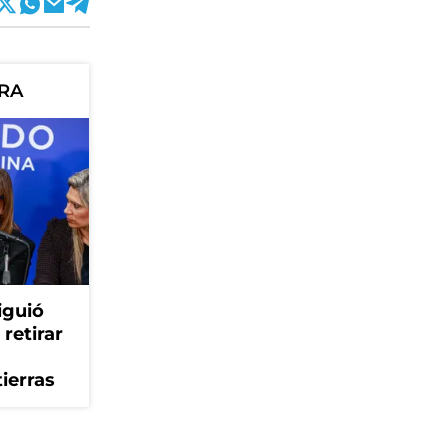
ORA
iguió
retirar
tierras