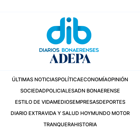
ÚLTIMAS NOTICIAS
POLÍTICA
ECONOMÍA
OPINIÓN
SOCIEDAD
POLICIALES
ADN BONAERENSE
ESTILO DE VIDA
MEDIOS
EMPRESAS
DEPORTES
DIARIO EXTRA
VIDA Y SALUD HOY
MUNDO MOTOR
TRANQUERA
HISTORIA