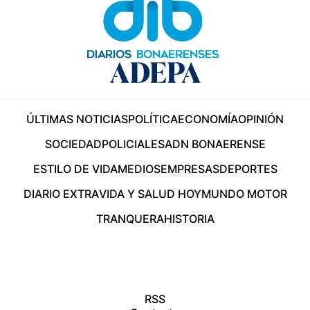
ÚLTIMAS NOTICIAS
POLÍTICA
ECONOMÍA
OPINIÓN
SOCIEDAD
POLICIALES
ADN BONAERENSE
ESTILO DE VIDA
MEDIOS
EMPRESAS
DEPORTES
DIARIO EXTRA
VIDA Y SALUD HOY
MUNDO MOTOR
TRANQUERA
HISTORIA
RSS