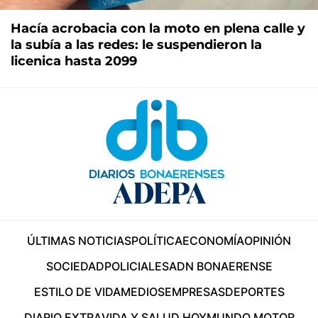
Hacía acrobacia con la moto en plena calle y
la subía a las redes: le suspendieron la
licenica hasta 2099
ÚLTIMAS NOTICIAS
POLÍTICA
ECONOMÍA
OPINIÓN
SOCIEDAD
POLICIALES
ADN BONAERENSE
ESTILO DE VIDA
MEDIOS
EMPRESAS
DEPORTES
DIARIO EXTRA
VIDA Y SALUD HOY
MUNDO MOTOR