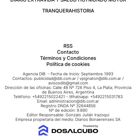
TRANQUERA
HISTORIA
RSS
Contacto
Términos y Condiciones
Política de cookies
Agencia DIB - Fecha de Inicio: Septiembre 1993
Contactos:
publicidad@dib.com.ar
/
vpignaton@dib.com.ar
/
avisosdib@gmail.com
Dirección de las oficinas: Calle 48 Nº 726 Piso 4, La Plata; Provincia
de Buenos Aires, Argentina
Teléfono: +5492215022421 - Whatsapp: +5492215031783
Email:
administracion@dib.com.ar
Registro DNDA Nº 32644856
Nº de edición: 9.890
Editor Responsable: Gonzalo Julián Irazoqui
Empresa propietaria del medio: Diarios Bonaerenses SA