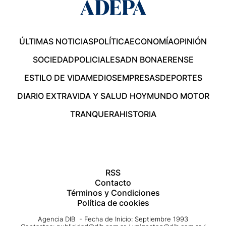
ÚLTIMAS NOTICIAS
POLÍTICA
ECONOMÍA
OPINIÓN
SOCIEDAD
POLICIALES
ADN BONAERENSE
ESTILO DE VIDA
MEDIOS
EMPRESAS
DEPORTES
DIARIO EXTRA
VIDA Y SALUD HOY
MUNDO MOTOR
TRANQUERA
HISTORIA
RSS
Contacto
Términos y Condiciones
Política de cookies
Agencia DIB - Fecha de Inicio: Septiembre 1993