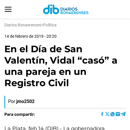
Diarios Bonaerenses
>
Política
14 de febrero de 2019 - 20:20
En el Día de San
Valentín, Vidal “casó” a
una pareja en un
Registro Civil
Por
jmo2502
Para compartir:
La Plata, feb 14 (DIB).- La gobernadora