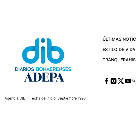
ÚLTIMAS NOTIC
ESTILO DE VIDA
TRANQUERA
HI
Su
Agencia DIB - Fecha de Inicio: Septiembre 1993
Contactos:
publicidad@dib.com.ar
/
vpignaton@dib.com.ar
/
avisosdib@gmail
Dirección de las oficinas: Calle 48 Nº 726 Piso 4, La Plata; Provincia de Buen
Teléfono: +5492215022421 - Whatsapp: +5492215031783
Email:
administracion@dib.com.ar
Registro DNDA Nº 32644856
Nº de edición: 9.890
Editor Responsable: Gonzalo Julián Irazoqui