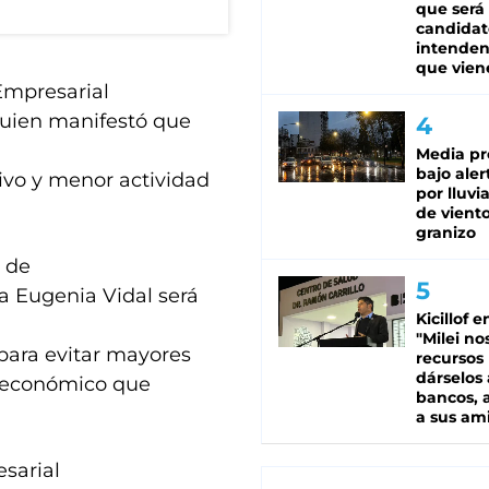
que será
candidat
intenden
que vien
 Empresarial
quien manifestó que
Media pr
bajo aler
tivo y menor actividad
por lluvi
de viento
granizo
o de
a Eugenia Vidal será
Kicillof e
"Milei no
 para evitar mayores
recursos
dárselos 
o-económico que
bancos, a
a sus am
esarial