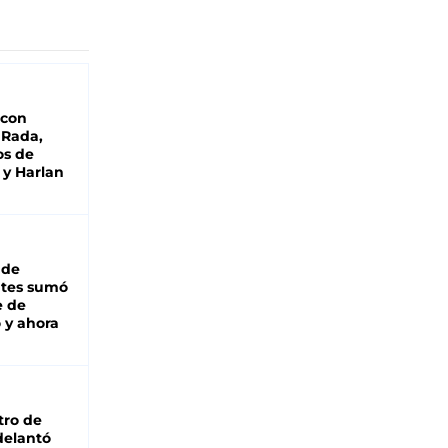
 con
 Rada,
os de
 y Harlan
 de
ntes sumó
e de
 y ahora
tro de
adelantó