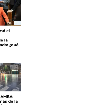
mó el
de la
ada: ¿qué
l AMBA:
más de la