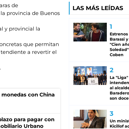
aras de
LAS MÁS LEÍDAS
e la provincia de Buenos
 y provincial la
Estrenos
Barassi y
concretas que permitan
"Cien añ
Soledad"
endiente a revertir el
Coben
.
La "Liga"
intende
al alcald
Baradero
e monedas con China
son doce
lazo para pagar con
Un minis
obiliario Urbano
Kicillof 