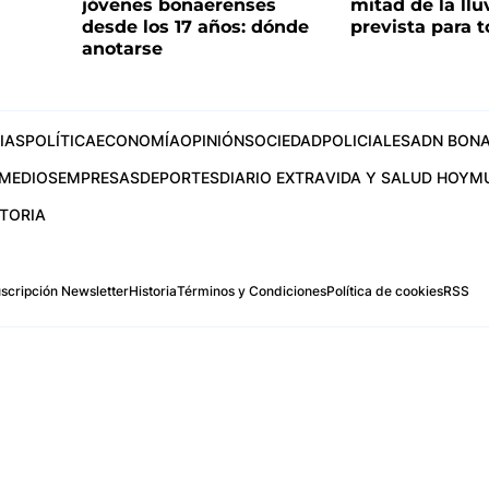
jóvenes bonaerenses
mitad de la llu
desde los 17 años: dónde
prevista para 
anotarse
IAS
POLÍTICA
ECONOMÍA
OPINIÓN
SOCIEDAD
POLICIALES
ADN BONA
MEDIOS
EMPRESAS
DEPORTES
DIARIO EXTRA
VIDA Y SALUD HOY
M
STORIA
scripción Newsletter
Historia
Términos y Condiciones
Política de cookies
RSS
.com
os Aires, Argentina