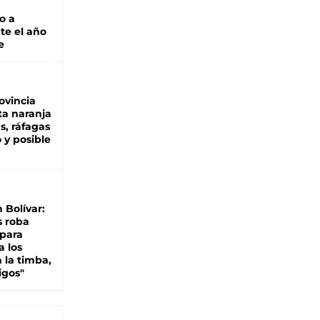
o a
te el año
e
ovincia
ta naranja
as, ráfagas
 y posible
n Bolívar:
s roba
 para
a los
 la timba,
igos"