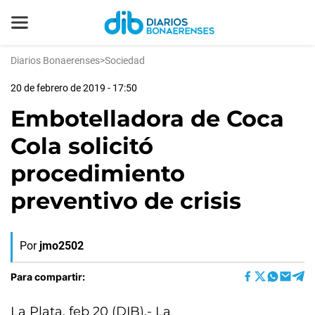
Diarios Bonaerenses
>
Sociedad
20 de febrero de 2019 - 17:50
Embotelladora de Coca
Cola solicitó
procedimiento
preventivo de crisis
Por
jmo2502
Para compartir:
La Plata, feb 20 (DIB).- La