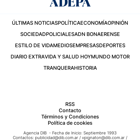
ÚLTIMAS NOTICIAS
POLÍTICA
ECONOMÍA
OPINIÓN
SOCIEDAD
POLICIALES
ADN BONAERENSE
ESTILO DE VIDA
MEDIOS
EMPRESAS
DEPORTES
DIARIO EXTRA
VIDA Y SALUD HOY
MUNDO MOTOR
TRANQUERA
HISTORIA
RSS
Contacto
Términos y Condiciones
Política de cookies
Agencia DIB - Fecha de Inicio: Septiembre 1993
Contactos:
publicidad@dib.com.ar
/
vpignaton@dib.com.ar
/