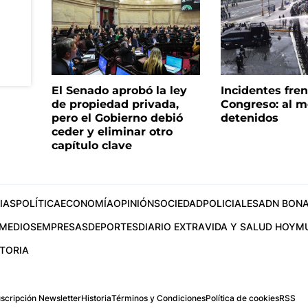
El Senado aprobó la ley
Incidentes fren
de propiedad privada,
Congreso: al m
pero el Gobierno debió
detenidos
ceder y eliminar otro
capítulo clave
IAS
POLÍTICA
ECONOMÍA
OPINIÓN
SOCIEDAD
POLICIALES
ADN BONA
MEDIOS
EMPRESAS
DEPORTES
DIARIO EXTRA
VIDA Y SALUD HOY
M
STORIA
scripción Newsletter
Historia
Términos y Condiciones
Política de cookies
RSS