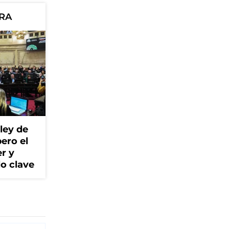
ORA
ley de
ero el
r y
lo clave