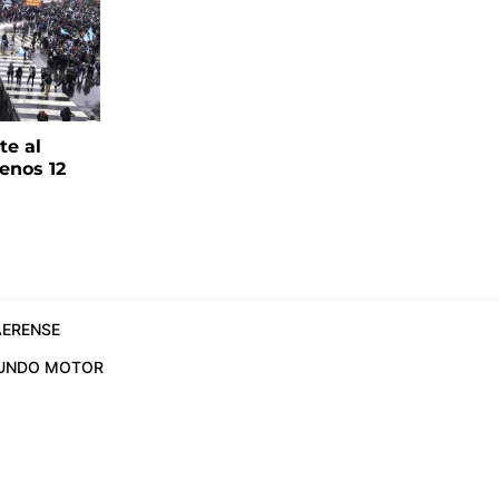
te al
enos 12
ERENSE
UNDO MOTOR