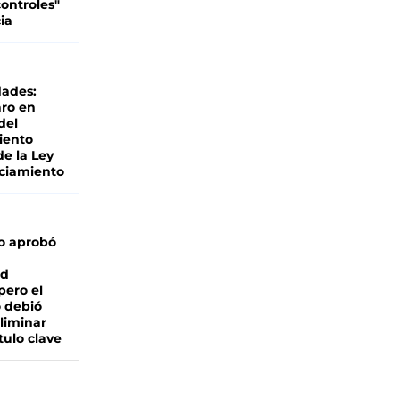
ontroles"
ia
dades:
ro en
del
iento
de la Ley
ciamiento
o aprobó
ad
pero el
 debió
liminar
tulo clave