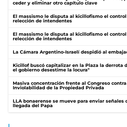
ceder y eliminar otro capítulo clave
El massismo le disputa al kicillofismo el control
relección de intendentes
El massismo le disputa al kicillofismo el control
relección de intendentes
La Cámara Argentino-Israelí despidió al embaja
Kicillof buscó capitalizar en la Plaza la derrota 
el gobierno desestime la locura"
Masiva concentración frente al Congreso contra
Inviolabilidad de la Propiedad Privada
LLA bonaerense se mueve para enviar señales d
llegada del Papa