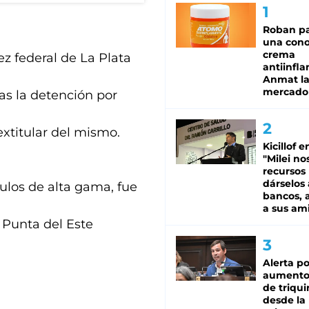
Roban pa
una cono
crema
ez federal de La Plata
antiinfla
Anmat la 
mercado
as la detención por
extitular del mismo.
Kicillof e
"Milei no
recursos
dárselos 
ulos de alta gama, fue
bancos, a
a sus am
 Punta del Este
Alerta po
aumento
de triqui
desde la