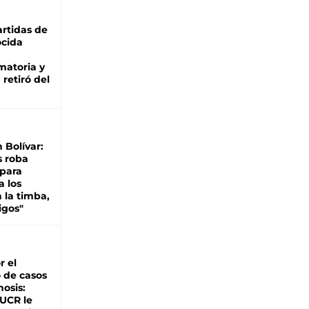
rtidas de
cida
matoria y
retiró del
n Bolívar:
s roba
 para
a los
 la timba,
igos"
r el
 de casos
nosis:
 UCR le