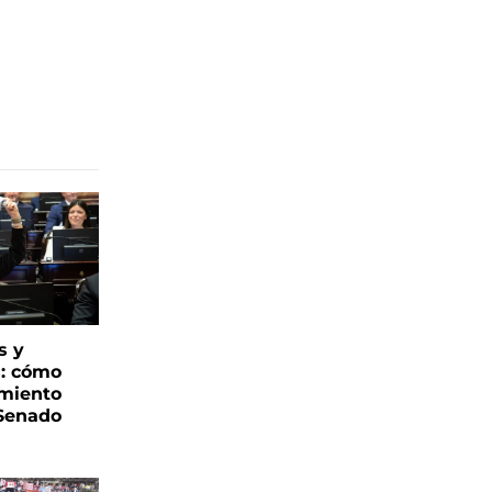
s y
s: cómo
imiento
 Senado