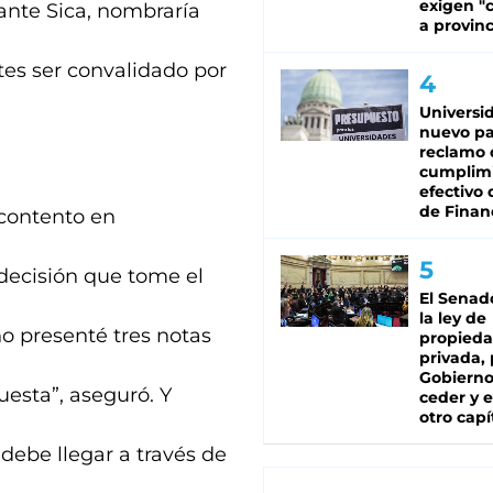
exigen "c
Dante Sica, nombraría
a provinc
tes ser convalidado por
Universi
nuevo pa
reclamo 
cumplim
efectivo 
de Finan
scontento en
 decisión que tome el
El Senad
la ley de
o presenté tres notas
propied
privada, 
Gobierno
esta”, aseguró. Y
ceder y e
otro capí
 debe llegar a través de