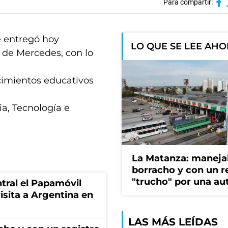
Para compartir:
e entregó hoy
LO QUE SE LEE AH
d de Mercedes, con lo
cimientos educativos
ia, Tecnología e
La Matanza: maneja
borracho y con un r
"trucho" por una au
tral el Papamóvil
isita a Argentina en
LAS MÁS LEÍDAS