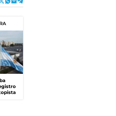
ORA
ba
egistro
topista