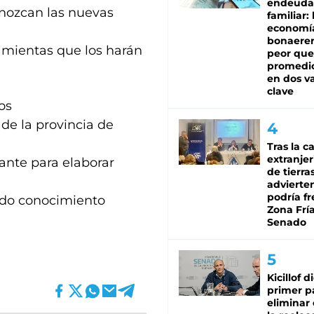
endeuda
onozcan las nuevas
familiar: 
economí
bonaeren
ramientas que los harán
peor que
promedio
en dos va
clave
os
de la provincia de
Tras la c
extranjer
ante para elaborar
de tierra
advierte
podría f
lido conocimiento
Zona Fría
Senado
Kicillof d
primer p
eliminar 