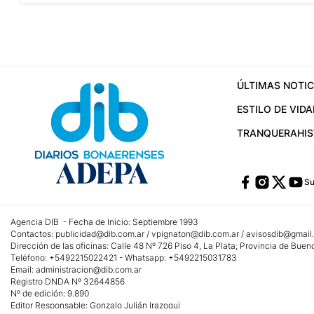
ÚLTIMAS NOTIC
ESTILO DE VIDA
TRANQUERA
HI
Su
Agencia DIB - Fecha de Inicio: Septiembre 1993
Contactos:
publicidad@dib.com.ar
/
vpignaton@dib.com.ar
/
avisosdib@gmail
Dirección de las oficinas: Calle 48 Nº 726 Piso 4, La Plata; Provincia de Buen
Teléfono: +5492215022421 - Whatsapp: +5492215031783
Email:
administracion@dib.com.ar
Registro DNDA Nº 32644856
Nº de edición: 9.890
Editor Responsable: Gonzalo Julián Irazoqui