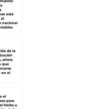
miento
la
a
se está
 el
 nacional
riables
aída de la
ización
s, ahora
n que
renarse
 en el
io el
aso para
el límite a