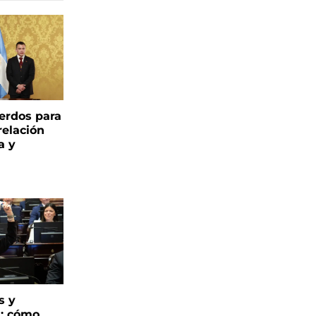
uerdos para
relación
a y
s y
s: cómo