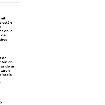
mil
s están
s
as en la
a de
ires
o de
ntonich:
ras de un
ptaron
pisodio
n
 y