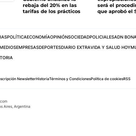
rebaja del 20% en las
será el proced
tarifas de los prácticos
que aprobó el
IAS
POLÍTICA
ECONOMÍA
OPINIÓN
SOCIEDAD
POLICIALES
ADN BONA
MEDIOS
EMPRESAS
DEPORTES
DIARIO EXTRA
VIDA Y SALUD HOY
M
STORIA
scripción Newsletter
Historia
Términos y Condiciones
Política de cookies
RSS
.com
os Aires, Argentina