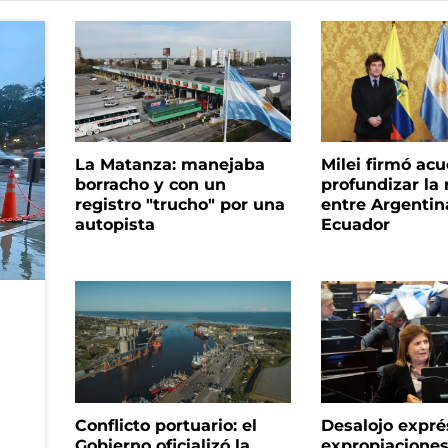
La Matanza: manejaba
Milei firmó ac
borracho y con un
profundizar la 
registro "trucho" por una
entre Argentin
autopista
Ecuador
Conflicto portuario: el
Desalojo expré
Gobierno oficializó la
expropiacione