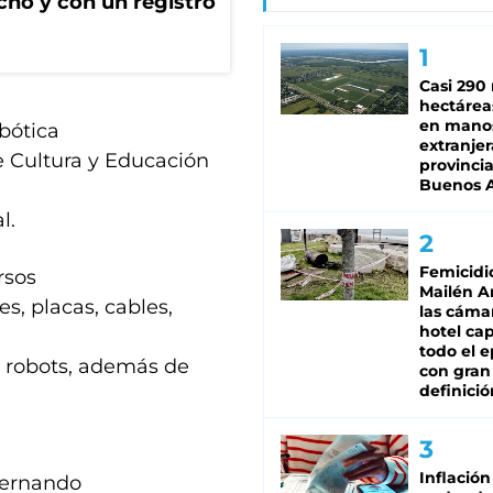
ho y con un registro
Casi 290 
hectárea
en mano
obótica
extranjer
e Cultura y Educación
provinci
Buenos A
l.
Femicidi
rsos
Mailén A
s, placas, cables,
las cáma
hotel ca
todo el e
s robots, además de
con gran
definició
Inflación
Fernando