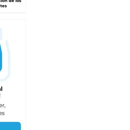
ción de los
tes
l
!
er,
es