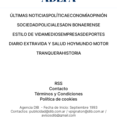
ÚLTIMAS NOTICIAS
POLÍTICA
ECONOMÍA
OPINIÓN
SOCIEDAD
POLICIALES
ADN BONAERENSE
ESTILO DE VIDA
MEDIOS
EMPRESAS
DEPORTES
DIARIO EXTRA
VIDA Y SALUD HOY
MUNDO MOTOR
TRANQUERA
HISTORIA
RSS
Contacto
Términos y Condiciones
Política de cookies
Agencia DIB - Fecha de Inicio: Septiembre 1993
Contactos:
publicidad@dib.com.ar
/
vpignaton@dib.com.ar
/
avisosdib@gmail.com