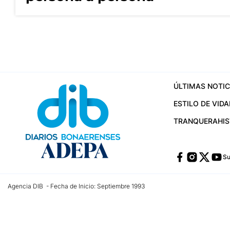
ÚLTIMAS NOTIC
ESTILO DE VIDA
TRANQUERA
HI
Su
Agencia DIB - Fecha de Inicio: Septiembre 1993
Contactos:
publicidad@dib.com.ar
/
vpignaton@dib.com.ar
/
avisosdib@gmail
Dirección de las oficinas: Calle 48 Nº 726 Piso 4, La Plata; Provincia de Buen
Teléfono: +5492215022421 - Whatsapp: +5492215031783
Email:
administracion@dib.com.ar
Registro DNDA Nº 32644856