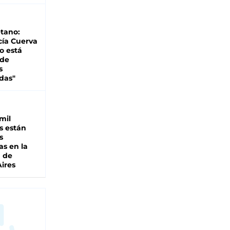
tano:
cía Cuerva
o está
 de
s
das"
mil
s están
s
as en la
a de
ires