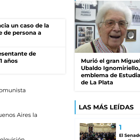
cia un caso de la
e de persona a
esentante de
1 años
Murió el gran Migue
Ubaldo Ignomiriello
emblema de Estudi
de La Plata
 Comunista
LAS MÁS LEÍDAS
enos Aires la
El Senad
elevisión