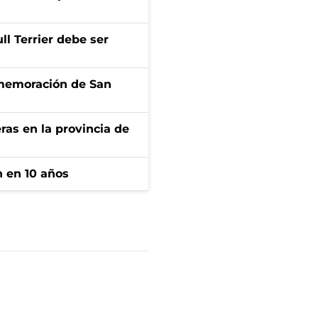
l Terrier debe ser
onmemoración de San
ras en la provincia de
n en 10 años