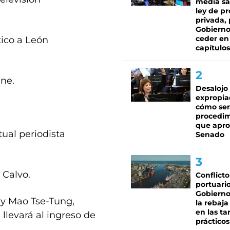
media sa
ley de p
privada, 
Gobierno
ceder en
tico a León
capítulos
ine.
Desalojo
expropia
cómo ser
procedi
que apro
tual periodista
Senado
 Calvo.
Conflicto
portuario
Gobierno 
 y Mao Tse-Tung,
la rebaja
en las tar
 llevará al ingreso de
prácticos