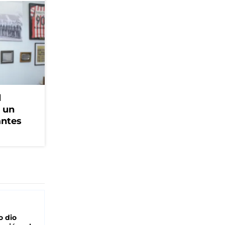
l
, un
antes
o dio