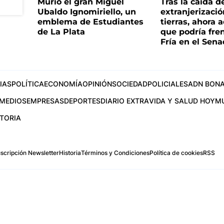
Murió el gran Miguel
Tras la caída d
Ubaldo Ignomiriello, un
extranjerizaci
emblema de Estudiantes
tierras, ahora 
de La Plata
que podría fre
Fría en el Sen
IAS
POLÍTICA
ECONOMÍA
OPINIÓN
SOCIEDAD
POLICIALES
ADN BONA
MEDIOS
EMPRESAS
DEPORTES
DIARIO EXTRA
VIDA Y SALUD HOY
M
STORIA
scripción Newsletter
Historia
Términos y Condiciones
Política de cookies
RSS
.com
os Aires, Argentina