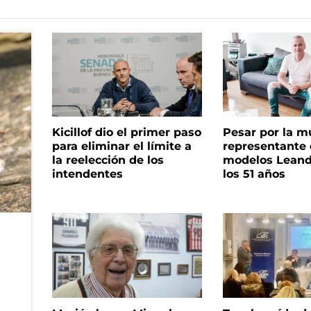
Kicillof dio el primer paso
Pesar por la m
para eliminar el límite a
representante
la reelección de los
modelos Leand
intendentes
los 51 años