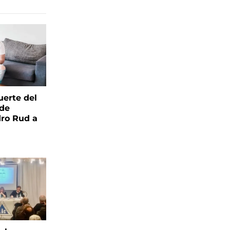
uerte del
 de
ro Rud a