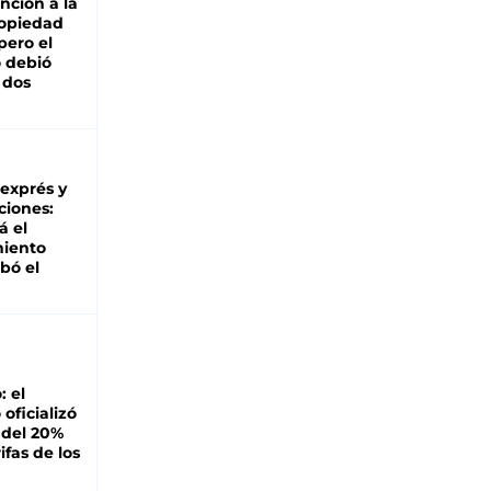
nción a la
ropiedad
pero el
 debió
 dos
 exprés y
ciones:
á el
miento
bó el
: el
oficializó
 del 20%
ifas de los