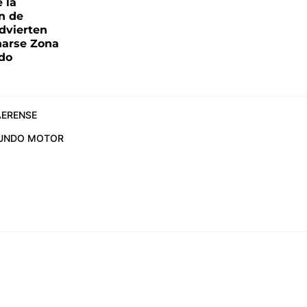
e la
ón de
advierten
narse Zona
ado
ERENSE
UNDO MOTOR