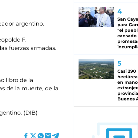
San Caye
eador argentino.
para Gar
"el puebl
cansado
eopoldo F.
promesa
incumpli
 las fuerzas armadas.
Casi 290 
hectárea
o libro de la
en mano
as de la muerte, de la
extranjer
provinci
Buenos A
gentino. (DIB)