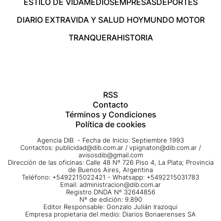
ESTILO DE VIDA
MEDIOS
EMPRESAS
DEPORTES
DIARIO EXTRA
VIDA Y SALUD HOY
MUNDO MOTOR
TRANQUERA
HISTORIA
RSS
Contacto
Términos y Condiciones
Política de cookies
Agencia DIB - Fecha de Inicio: Septiembre 1993
Contactos:
publicidad@dib.com.ar
/
vpignaton@dib.com.ar
/
avisosdib@gmail.com
Dirección de las oficinas: Calle 48 Nº 726 Piso 4, La Plata; Provincia
de Buenos Aires, Argentina
Teléfono: +5492215022421 - Whatsapp: +5492215031783
Email:
administracion@dib.com.ar
Registro DNDA Nº 32644856
Nº de edición: 9.890
Editor Responsable: Gonzalo Julián Irazoqui
Empresa propietaria del medio: Diarios Bonaerenses SA