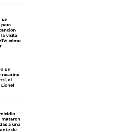
n un
 para
 canción
 la visita
XIV: cómo
r
en un
 rosarino
si, el
 Lionel
micidio
: mataron
das a una
lante de