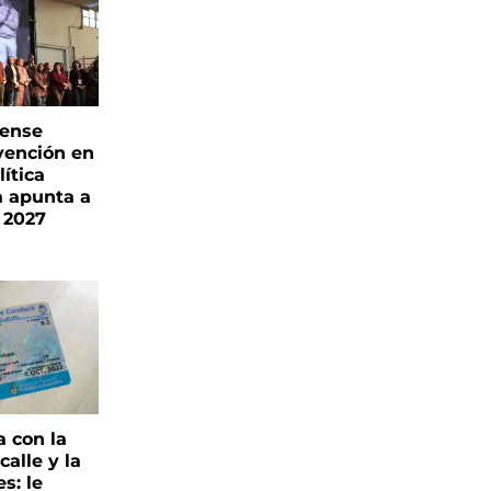
rense
vención en
ítica
a apunta a
 2027
a con la
alle y la
s: le