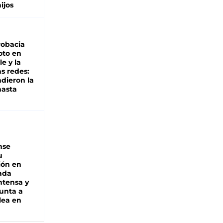
hijos
robacia
oto en
le y la
as redes:
ndieron la
hasta
nse
u
ión en
ada
intensa y
unta a
lea en