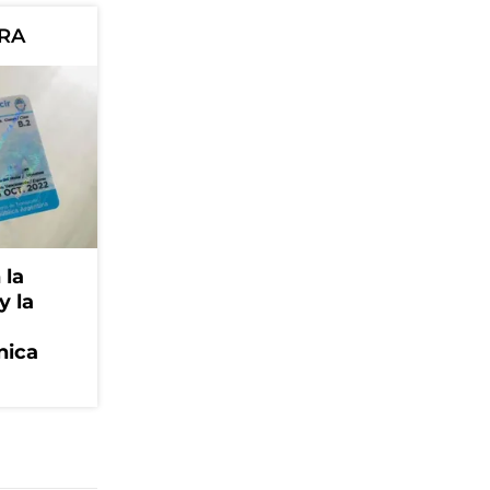
ORA
 la
y la
nica