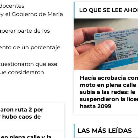
 docentes
LO QUE SE LEE AH
oy el Gobierno de María
uperar parte de los
ento de un porcentaje
 cuestionaron que ese
que consideraron
Hacía acrobacia con
moto en plena calle 
subía a las redes: le
suspendieron la lice
hasta 2099
aron ruta 2 por
y hubo caos de
LAS MÁS LEÍDAS
en plena calle y la