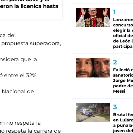
eron la licenica hasta
Lanzaro
concurso
elegir la
eca del
oficial de
de León 
 propuesta superadora,
participa
nsidera que la
Falleció 
ió entre el 32%
sanatorio
Jorge Mes
padre de
to Nacional de
Messi
Brutal fe
en Luján
n no respeta la
a puñala
no respeta la carrera de
joven de