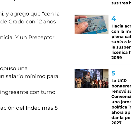
sus tres 
ni, y agregó que “con la
 de Grado con 12 años
Hacía ac
con la m
plena cal
nicia. Y un Preceptor,
subía a l
le suspe
licenica 
2099
propuso una
un salario mínimo para
La UCR
bonaere
renovó s
ingresante con turno
Convenc
una jorn
política 
lación del Indec más 5
ahora ap
dar la pe
2027