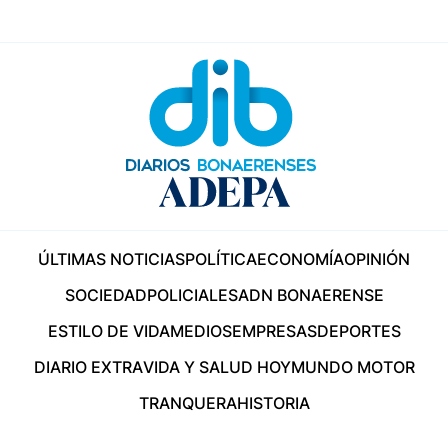
ÚLTIMAS NOTICIAS
POLÍTICA
ECONOMÍA
OPINIÓN
SOCIEDAD
POLICIALES
ADN BONAERENSE
ESTILO DE VIDA
MEDIOS
EMPRESAS
DEPORTES
DIARIO EXTRA
VIDA Y SALUD HOY
MUNDO MOTOR
TRANQUERA
HISTORIA