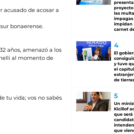
presenta
proyecto
er acusado de acosar a
las mult
impagas
impidan 
 sur bonaerense.
carnet d
e 32 años, amenazó a los
El gobie
cinelli al momento de
consiguió
y tuvo qu
el capítu
extranjer
de tierra
e tu vida; vos no sabés
Un minis
Kicillof 
que será
candidat
intenden
que vien