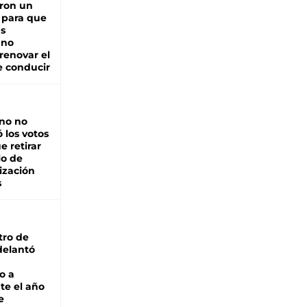
ron un
 para que
as
 no
renovar el
e conducir
rno no
 los votos
e retirar
lo de
ización
s
tro de
adelantó
o a
te el año
e