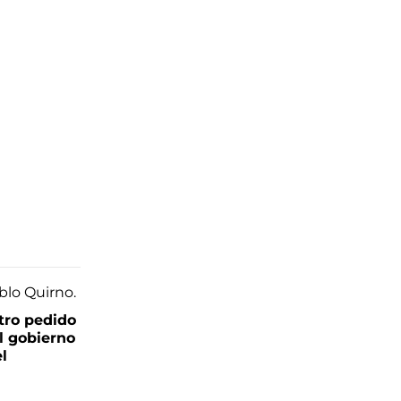
tro pedido
l gobierno
el