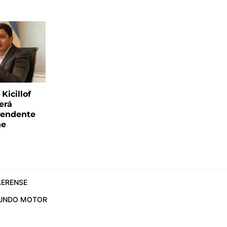
Kicillof
erá
tendente
ne
ERENSE
UNDO MOTOR