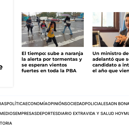
El tiempo: sube a naranja
Un ministro de 
la alerta por tormentas y
adelantó que s
e
se esperan vientos
candidato a in
fuertes en toda la PBA
el año que vie
IAS
POLÍTICA
ECONOMÍA
OPINIÓN
SOCIEDAD
POLICIALES
ADN BONA
MEDIOS
EMPRESAS
DEPORTES
DIARIO EXTRA
VIDA Y SALUD HOY
M
STORIA