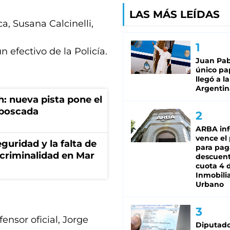
LAS MÁS LEÍDAS
a, Susana Calcinelli,
efectivo de la Policía.
Juan Pabl
único pa
llegó a la
Argentin
: nueva pista pone el
mboscada
ARBA in
vence el
guridad y la falta de
para pag
 criminalidad en Mar
descuent
cuota 4 
Inmobilia
Urbano
ensor oficial, Jorge
Diputado