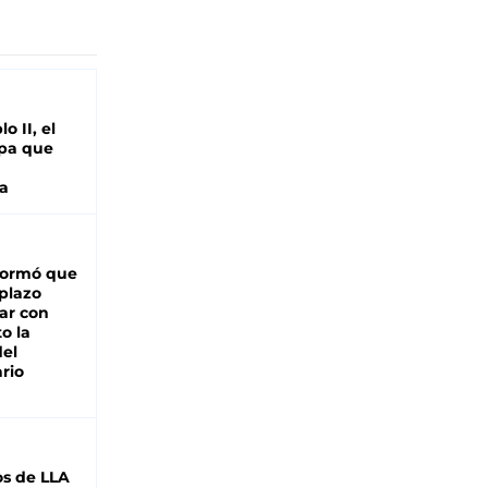
o II, el
pa que
a
formó que
 plazo
ar con
o la
del
rio
s de LLA