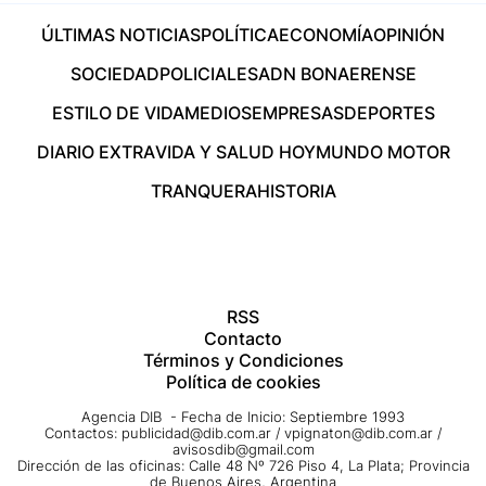
ÚLTIMAS NOTICIAS
POLÍTICA
ECONOMÍA
OPINIÓN
SOCIEDAD
POLICIALES
ADN BONAERENSE
ESTILO DE VIDA
MEDIOS
EMPRESAS
DEPORTES
DIARIO EXTRA
VIDA Y SALUD HOY
MUNDO MOTOR
TRANQUERA
HISTORIA
RSS
Contacto
Términos y Condiciones
Política de cookies
Agencia DIB - Fecha de Inicio: Septiembre 1993
Contactos:
publicidad@dib.com.ar
/
vpignaton@dib.com.ar
/
avisosdib@gmail.com
Dirección de las oficinas: Calle 48 Nº 726 Piso 4, La Plata; Provincia
de Buenos Aires, Argentina