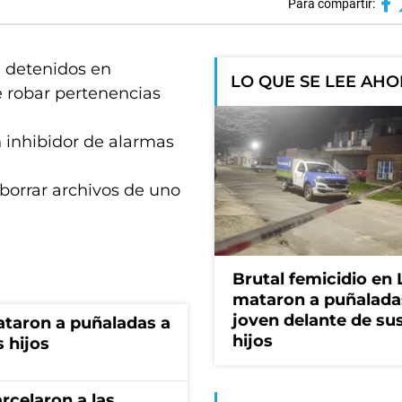
Para compartir:
n detenidos en
LO QUE SE LEE AH
e robar pertenencias
 inhibidor de alarmas
 borrar archivos de uno
Brutal femicidio en 
mataron a puñalada
joven delante de sus
ataron a puñaladas a
hijos
 hijos
rcelaron a las