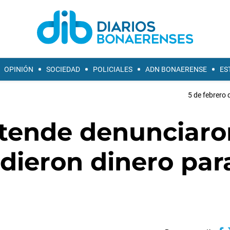
OPINIÓN
SOCIEDAD
POLICIALES
ADN BONAERENSE
ES
5 de febrero 
stende denunciaro
idieron dinero par