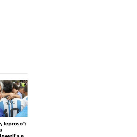
, leproso":
a
ewell's a