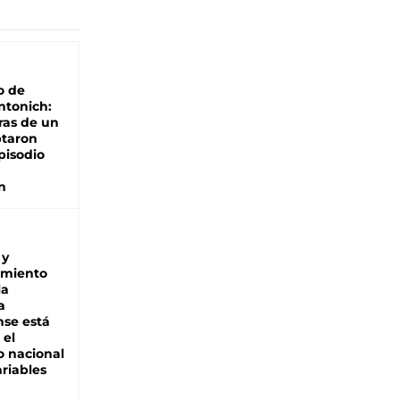
o de
ntonich:
ras de un
ptaron
pisodio
n
 y
miento
la
a
se está
 el
 nacional
riables