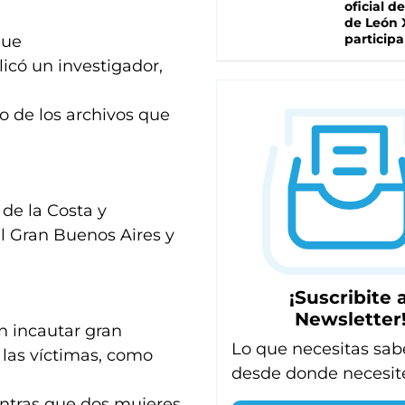
oficial de
de León 
participa
que
icó un investigador,
do de los archivos que
 de la Costa y
el Gran Buenos Aires y
¡Suscribite a
Newsletter
n incautar gran
Lo que necesitas sab
a las víctimas, como
desde donde necesit
ntras que dos mujeres