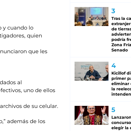
Tras la c
extranjer
o y cuando lo
de tierra
advierte
stigadores, quien
podría f
Zona Fría
Senado
enunciaron que les
Kicillof d
primer p
adados al
eliminar 
la reelec
ectivos, uno de ellos
intenden
archivos de su celular.
Lanzaro
,” además de los
concurso
elegir la