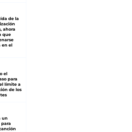
aída de la
ización
s, ahora
n que
renarse
 en el
io el
aso para
el límite a
ción de los
tes
n un
 para
 canción