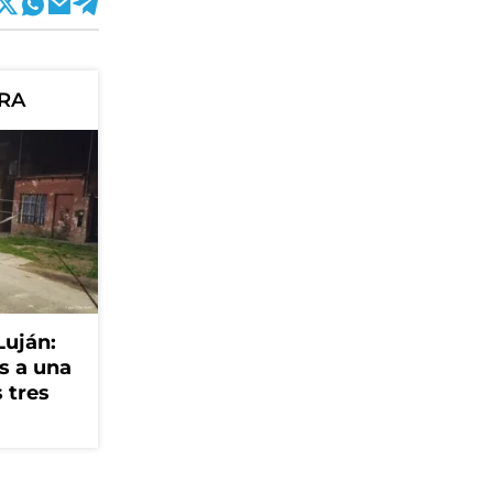
ORA
Luján:
s a una
 tres