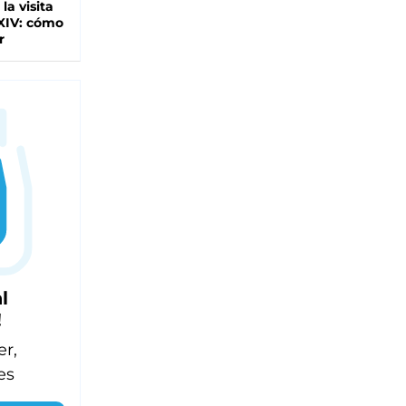
 la visita
XIV: cómo
r
l
!
er,
es