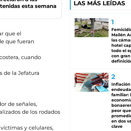
LAS MÁS LEÍDAS
tenidas esta semana
Femicidi
ar que el
Mailén A
las cáma
de que fueran
hotel ca
todo el e
con gran
 costera, cuando
definició
 de la Jefatura
Inflación
endeuda
familiar: 
economí
or de señales,
bonaeren
peor que
ralizados de los rodados
promedio
en dos va
clave
víctimas y celulares,