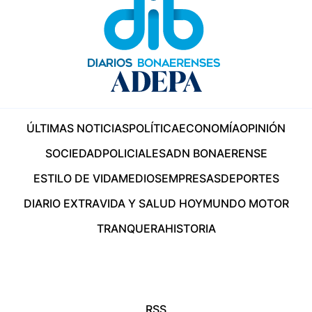
ÚLTIMAS NOTICIAS
POLÍTICA
ECONOMÍA
OPINIÓN
SOCIEDAD
POLICIALES
ADN BONAERENSE
ESTILO DE VIDA
MEDIOS
EMPRESAS
DEPORTES
DIARIO EXTRA
VIDA Y SALUD HOY
MUNDO MOTOR
TRANQUERA
HISTORIA
RSS