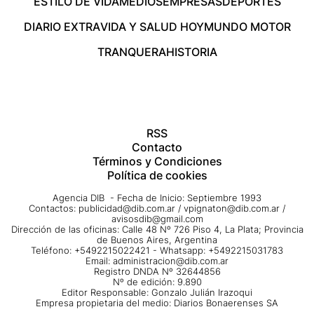
ESTILO DE VIDA
MEDIOS
EMPRESAS
DEPORTES
DIARIO EXTRA
VIDA Y SALUD HOY
MUNDO MOTOR
TRANQUERA
HISTORIA
RSS
Contacto
Términos y Condiciones
Política de cookies
Agencia DIB - Fecha de Inicio: Septiembre 1993
Contactos:
publicidad@dib.com.ar
/
vpignaton@dib.com.ar
/
avisosdib@gmail.com
Dirección de las oficinas: Calle 48 Nº 726 Piso 4, La Plata; Provincia
de Buenos Aires, Argentina
Teléfono: +5492215022421 - Whatsapp: +5492215031783
Email:
administracion@dib.com.ar
Registro DNDA Nº 32644856
Nº de edición: 9.890
Editor Responsable: Gonzalo Julián Irazoqui
Empresa propietaria del medio: Diarios Bonaerenses SA