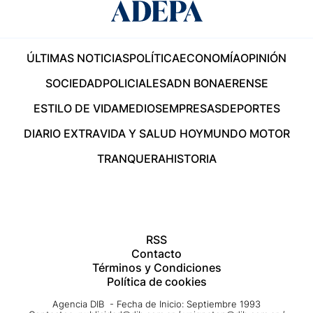
ÚLTIMAS NOTICIAS
POLÍTICA
ECONOMÍA
OPINIÓN
SOCIEDAD
POLICIALES
ADN BONAERENSE
ESTILO DE VIDA
MEDIOS
EMPRESAS
DEPORTES
DIARIO EXTRA
VIDA Y SALUD HOY
MUNDO MOTOR
TRANQUERA
HISTORIA
RSS
Contacto
Términos y Condiciones
Política de cookies
Agencia DIB - Fecha de Inicio: Septiembre 1993