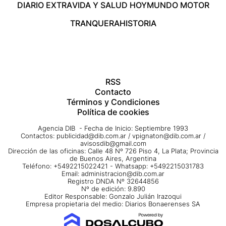
DIARIO EXTRA
VIDA Y SALUD HOY
MUNDO MOTOR
TRANQUERA
HISTORIA
RSS
Contacto
Términos y Condiciones
Política de cookies
Agencia DIB - Fecha de Inicio: Septiembre 1993
Contactos:
publicidad@dib.com.ar
/
vpignaton@dib.com.ar
/
avisosdib@gmail.com
Dirección de las oficinas: Calle 48 Nº 726 Piso 4, La Plata; Provincia
de Buenos Aires, Argentina
Teléfono: +5492215022421 - Whatsapp: +5492215031783
Email:
administracion@dib.com.ar
Registro DNDA Nº 32644856
Nº de edición: 9.890
Editor Responsable: Gonzalo Julián Irazoqui
Empresa propietaria del medio: Diarios Bonaerenses SA