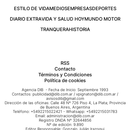
ESTILO DE VIDA
MEDIOS
EMPRESAS
DEPORTES
DIARIO EXTRA
VIDA Y SALUD HOY
MUNDO MOTOR
TRANQUERA
HISTORIA
RSS
Contacto
Términos y Condiciones
Política de cookies
Agencia DIB - Fecha de Inicio: Septiembre 1993
Contactos:
publicidad@dib.com.ar
/
vpignaton@dib.com.ar
/
avisosdib@gmail.com
Dirección de las oficinas: Calle 48 Nº 726 Piso 4, La Plata; Provincia
de Buenos Aires, Argentina
Teléfono: +5492215022421 - Whatsapp: +5492215031783
Email:
administracion@dib.com.ar
Registro DNDA Nº 32644856
Nº de edición: 9.890
Editor Responsable: Gonzalo Julián Irazoqui