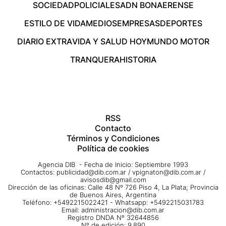
SOCIEDAD
POLICIALES
ADN BONAERENSE
ESTILO DE VIDA
MEDIOS
EMPRESAS
DEPORTES
DIARIO EXTRA
VIDA Y SALUD HOY
MUNDO MOTOR
TRANQUERA
HISTORIA
RSS
Contacto
Términos y Condiciones
Política de cookies
Agencia DIB - Fecha de Inicio: Septiembre 1993
Contactos:
publicidad@dib.com.ar
/
vpignaton@dib.com.ar
/
avisosdib@gmail.com
Dirección de las oficinas: Calle 48 Nº 726 Piso 4, La Plata; Provincia
de Buenos Aires, Argentina
Teléfono: +5492215022421 - Whatsapp: +5492215031783
Email:
administracion@dib.com.ar
Registro DNDA Nº 32644856
Nº de edición: 9.890