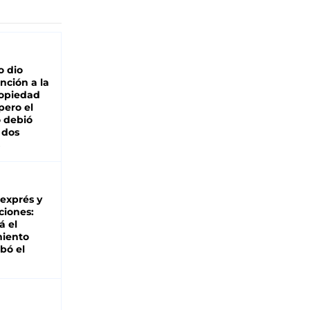
o dio
nción a la
ropiedad
pero el
 debió
 dos
 exprés y
ciones:
á el
miento
bó el