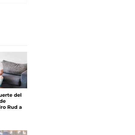
uerte del
 de
ro Rud a