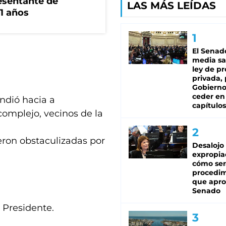
esentante de
LAS MÁS LEÍDAS
1 años
El Senad
media sa
ley de p
privada, 
Gobierno
ceder en
ndió hacia a
capítulos
 complejo, vecinos de la
eron obstaculizadas por
Desalojo
expropia
cómo ser
procedi
que apro
Senado
 Presidente.