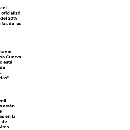
: el
oficializó
 del 20%
ifas de los
tano:
cía Cuerva
o está
 de
s
das"
mil
s están
s
as en la
a de
ires