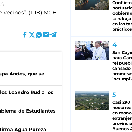
Conflicto
ó:
portuario
e vecinos”. (DIB) MCH
Gobierno 
la rebaja
en las tar
prácticos
San Caye
para Gar
"el puebl
cansado
cepa Andes, que se
promesa
incumpli
los Leandro Rud a los
Casi 290 
hectárea
emblema de Estudiantes
en mano
extranjer
provinci
Buenos A
a firma Agua Pureza