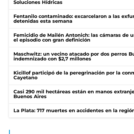
Soluciones Hídricas
Fentanilo contaminado: excarcelaron a las exf
detenidas esta semana
Femicidio de Mailén Antonich: las cámaras de u
el episodio con gran definición
Maschwitz: un vecino atacado por dos perros Bul
indemnizado con $2,7 millones
Kicillof participó de la peregrinación por la c
Cayetano
Casi 290 mil hectáreas están en manos extranje
Buenos Aires
La Plata: 717 muertes en accidentes en la regió