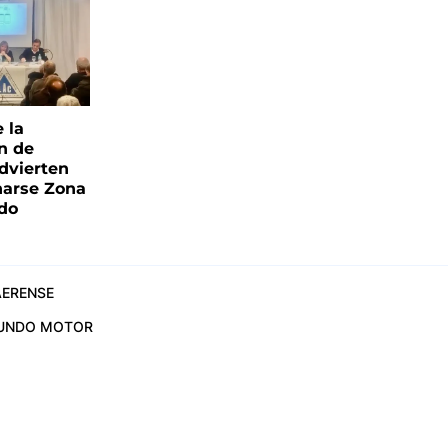
e la
ón de
advierten
narse Zona
ado
ERENSE
UNDO MOTOR