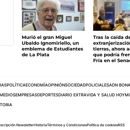
Murió el gran Miguel
Tras la caída d
Ubaldo Ignomiriello, un
extranjerizaci
emblema de Estudiantes
tierras, ahora 
de La Plata
que podría fre
Fría en el Sen
IAS
POLÍTICA
ECONOMÍA
OPINIÓN
SOCIEDAD
POLICIALES
ADN BONA
MEDIOS
EMPRESAS
DEPORTES
DIARIO EXTRA
VIDA Y SALUD HOY
M
STORIA
scripción Newsletter
Historia
Términos y Condiciones
Política de cookies
RSS