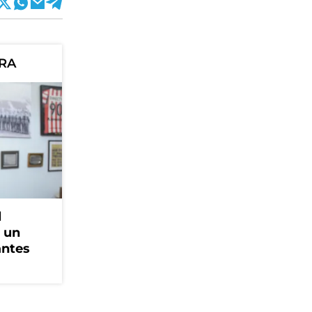
ORA
l
, un
antes