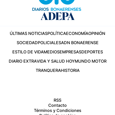
ÚLTIMAS NOTICIAS
POLÍTICA
ECONOMÍA
OPINIÓN
SOCIEDAD
POLICIALES
ADN BONAERENSE
ESTILO DE VIDA
MEDIOS
EMPRESAS
DEPORTES
DIARIO EXTRA
VIDA Y SALUD HOY
MUNDO MOTOR
TRANQUERA
HISTORIA
RSS
Contacto
Términos y Condiciones