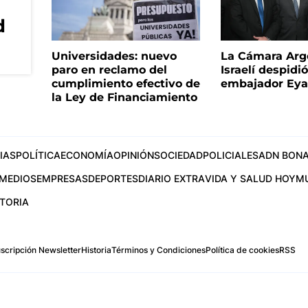
d
Universidades: nuevo
La Cámara Arg
paro en reclamo del
Israelí despidió
cumplimiento efectivo de
embajador Eyal
la Ley de Financiamiento
IAS
POLÍTICA
ECONOMÍA
OPINIÓN
SOCIEDAD
POLICIALES
ADN BONA
MEDIOS
EMPRESAS
DEPORTES
DIARIO EXTRA
VIDA Y SALUD HOY
M
STORIA
scripción Newsletter
Historia
Términos y Condiciones
Política de cookies
RSS
.com