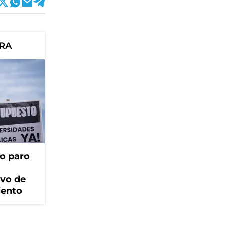
ORA
o paro
ivo de
iento