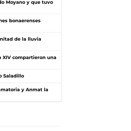
do Moyano y que tuvo
enes bonaerenses
itad de la lluvia
ón XIV compartieron una
 Saladillo
amatoria y Anmat la