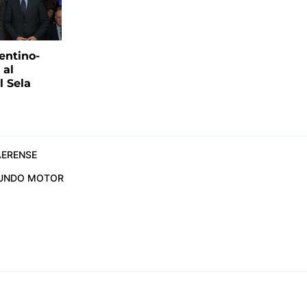
entino-
 al
 Sela
ERENSE
UNDO MOTOR