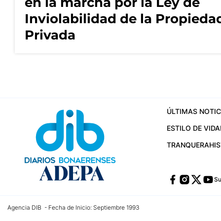
en la marcha por la Ley de
Inviolabilidad de la Propieda
Privada
ÚLTIMAS NOTIC
ESTILO DE VIDA
TRANQUERA
HI
Su
Agencia DIB - Fecha de Inicio: Septiembre 1993
Contactos:
publicidad@dib.com.ar
/
vpignaton@dib.com.ar
/
avisosdib@gmail