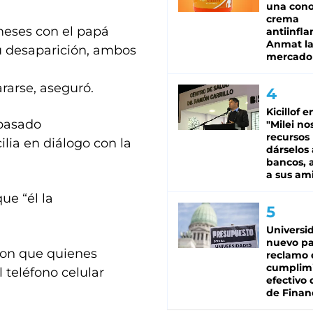
una cono
crema
meses con el papá
antiinfla
Anmat la 
u desaparición, ambos
mercado
rarse, aseguró.
Kicillof e
 pasado
"Milei no
recursos
ilia en diálogo con la
dárselos 
bancos, a
a sus am
ue “él la
Universi
nuevo pa
ron que quienes
reclamo 
cumplim
teléfono celular
efectivo 
de Finan