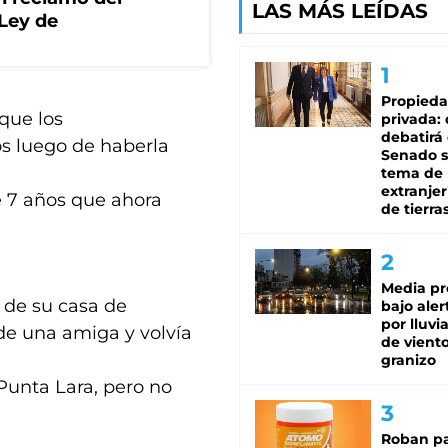
LAS MÁS LEÍDAS
 Ley de
Propied
que los
privada:
debatirá 
s luego de haberla
Senado s
tema de 
extranjer
e 7 años que ahora
de tierra
Media pr
 de su casa de
bajo aler
por lluvi
 de una amiga y volvía
de viento
granizo
 Punta Lara, pero no
Roban pa