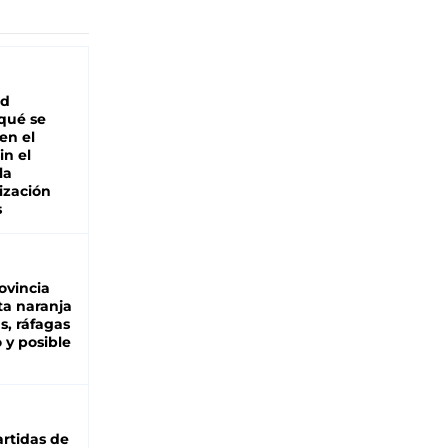
ad
 qué se
en el
in el
la
ización
s
ovincia
ta naranja
as, ráfagas
 y posible
rtidas de