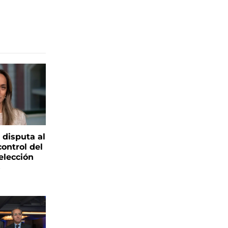
 disputa al
control del
elección
s