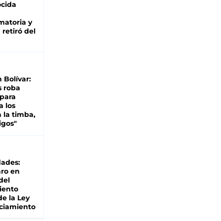
cida
matoria y
retiró del
n Bolívar:
s roba
 para
a los
 la timba,
igos"
dades:
ro en
del
iento
de la Ley
ciamiento