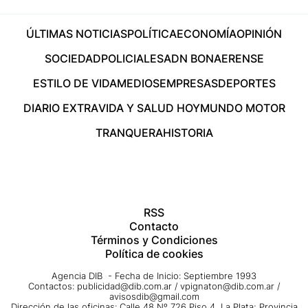
ÚLTIMAS NOTICIAS
POLÍTICA
ECONOMÍA
OPINIÓN
SOCIEDAD
POLICIALES
ADN BONAERENSE
ESTILO DE VIDA
MEDIOS
EMPRESAS
DEPORTES
DIARIO EXTRA
VIDA Y SALUD HOY
MUNDO MOTOR
TRANQUERA
HISTORIA
RSS
Contacto
Términos y Condiciones
Política de cookies
Agencia DIB - Fecha de Inicio: Septiembre 1993
Contactos:
publicidad@dib.com.ar
/
vpignaton@dib.com.ar
/
avisosdib@gmail.com
Dirección de las oficinas: Calle 48 Nº 726 Piso 4, La Plata; Provincia