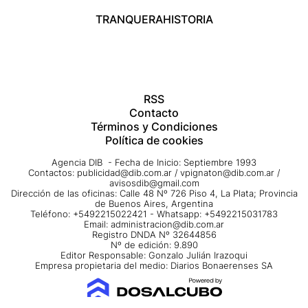
TRANQUERA
HISTORIA
RSS
Contacto
Términos y Condiciones
Política de cookies
Agencia DIB - Fecha de Inicio: Septiembre 1993
Contactos:
publicidad@dib.com.ar
/
vpignaton@dib.com.ar
/
avisosdib@gmail.com
Dirección de las oficinas: Calle 48 Nº 726 Piso 4, La Plata; Provincia
de Buenos Aires, Argentina
Teléfono: +5492215022421 - Whatsapp: +5492215031783
Email:
administracion@dib.com.ar
Registro DNDA Nº 32644856
Nº de edición: 9.890
Editor Responsable: Gonzalo Julián Irazoqui
Empresa propietaria del medio: Diarios Bonaerenses SA