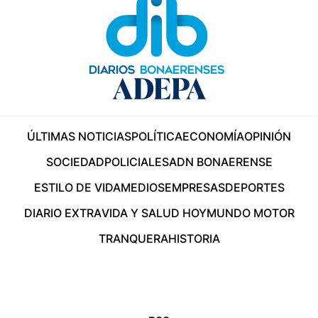
ÚLTIMAS NOTICIAS
POLÍTICA
ECONOMÍA
OPINIÓN
SOCIEDAD
POLICIALES
ADN BONAERENSE
ESTILO DE VIDA
MEDIOS
EMPRESAS
DEPORTES
DIARIO EXTRA
VIDA Y SALUD HOY
MUNDO MOTOR
TRANQUERA
HISTORIA