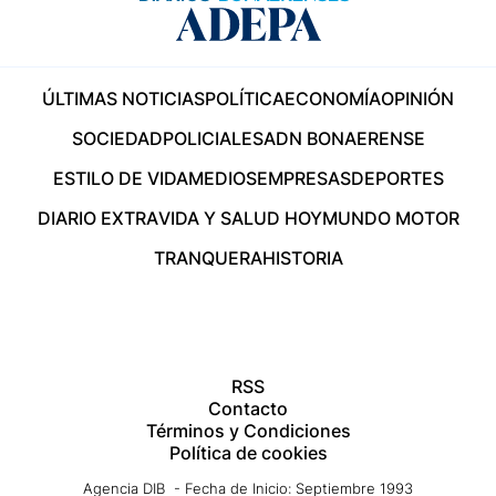
ÚLTIMAS NOTICIAS
POLÍTICA
ECONOMÍA
OPINIÓN
SOCIEDAD
POLICIALES
ADN BONAERENSE
ESTILO DE VIDA
MEDIOS
EMPRESAS
DEPORTES
DIARIO EXTRA
VIDA Y SALUD HOY
MUNDO MOTOR
TRANQUERA
HISTORIA
RSS
Contacto
Términos y Condiciones
Política de cookies
Agencia DIB - Fecha de Inicio: Septiembre 1993