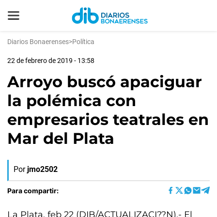
Diarios Bonaerenses
>
Política
22 de febrero de 2019 - 13:58
Arroyo buscó apaciguar
la polémica con
empresarios teatrales en
Mar del Plata
Por
jmo2502
Para compartir:
La Plata, feb 22 (DIB/ACTUALIZACI??N).- El