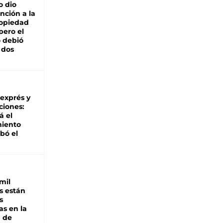
o dio
nción a la
ropiedad
pero el
 debió
 dos
 exprés y
ciones:
á el
miento
bó el
mil
s están
s
as en la
a de