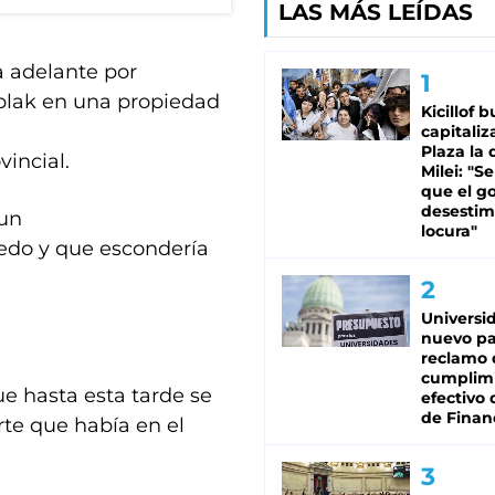
LAS MÁS LEÍDAS
a adelante por
eplak en una propiedad
Kicillof 
capitaliz
Plaza la 
vincial.
Milei: "S
que el g
desestim
 un
locura"
edo y que escondería
Universi
nuevo pa
reclamo 
cumplim
ue hasta esta tarde se
efectivo 
de Finan
te que había en el