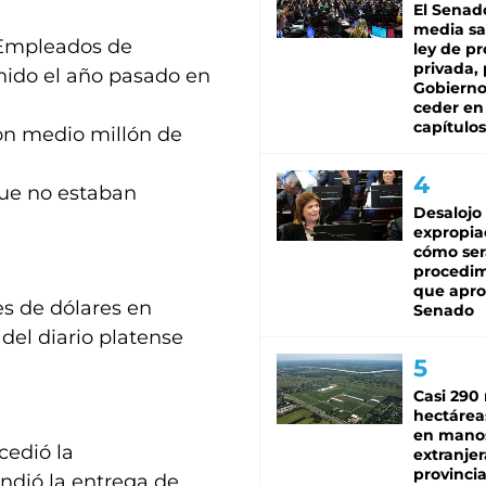
El Senad
media sa
y Empleados de
ley de p
privada, 
nido el año pasado en
Gobierno
ceder en
capítulos
con medio millón de
que no estaban
Desalojo
expropia
cómo ser
procedi
que apro
s de dólares en
Senado
 del diario platense
Casi 290 
hectárea
en mano
cedió la
extranjer
provinci
endió la entrega de