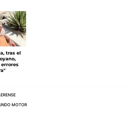
, tras el
oyano,
 errores
ra"
ERENSE
UNDO MOTOR