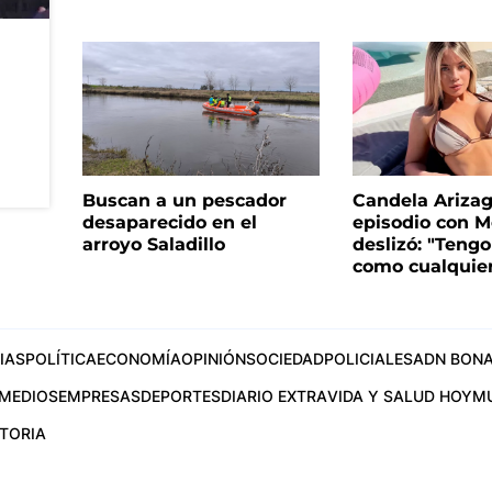
Buscan a un pescador
Candela Arizaga
desaparecido en el
episodio con M
arroyo Saladillo
deslizó: "Tengo
como cualquie
IAS
POLÍTICA
ECONOMÍA
OPINIÓN
SOCIEDAD
POLICIALES
ADN BONA
MEDIOS
EMPRESAS
DEPORTES
DIARIO EXTRA
VIDA Y SALUD HOY
M
STORIA