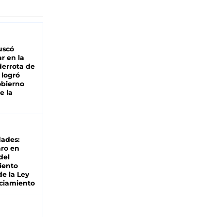
buscó
ar en la
derrota de
e logró
obierno
e la
dades:
ro en
del
iento
de la Ley
ciamiento