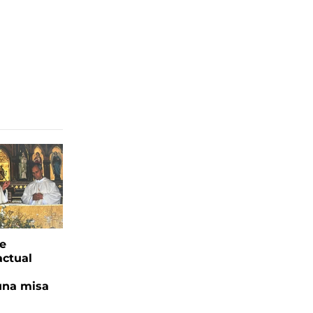
ge
actual
una misa