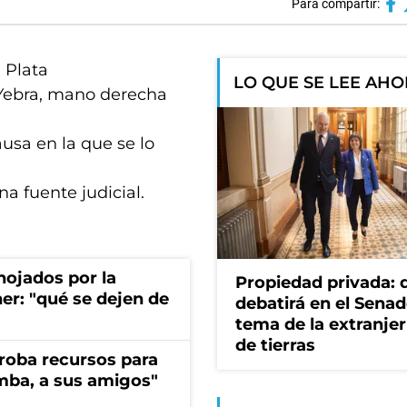
Para compartir:
a Plata
LO QUE SE LEE AH
 Yebra, mano derecha
usa en la que se lo
na fuente judicial.
nojados por la
Propiedad privada: 
ner: "qué se dejen de
debatirá en el Senad
tema de la extranjer
de tierras
s roba recursos para
imba, a sus amigos"