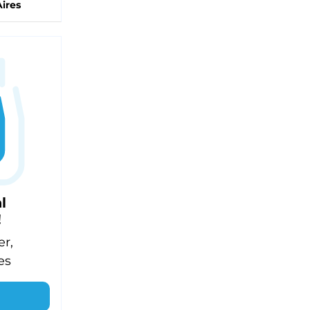
ires
l
!
er,
es