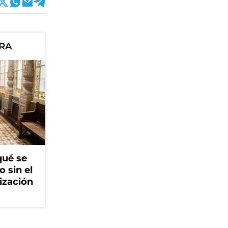
ORA
qué se
o sin el
ización