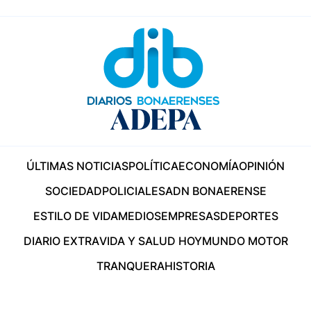
ÚLTIMAS NOTICIAS
POLÍTICA
ECONOMÍA
OPINIÓN
SOCIEDAD
POLICIALES
ADN BONAERENSE
ESTILO DE VIDA
MEDIOS
EMPRESAS
DEPORTES
DIARIO EXTRA
VIDA Y SALUD HOY
MUNDO MOTOR
TRANQUERA
HISTORIA