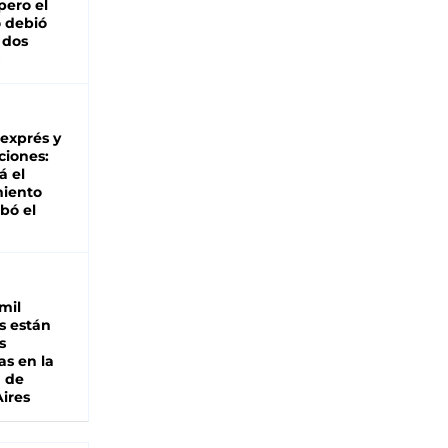
pero el
 debió
 dos
 exprés y
ciones:
á el
miento
bó el
mil
s están
s
as en la
a de
ires