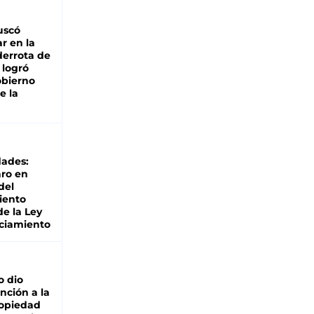
buscó
ar en la
derrota de
e logró
obierno
e la
dades:
ro en
del
iento
de la Ley
ciamiento
o dio
nción a la
ropiedad