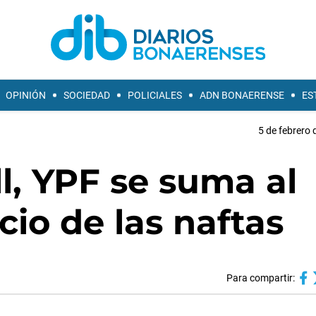
OPINIÓN
SOCIEDAD
POLICIALES
ADN BONAERENSE
ES
5 de febrero 
ll, YPF se suma al
io de las naftas
Para compartir: