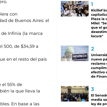
ero.
Kicillof 
olera con
capitaliz
Plaza la 
dad de Buenos Aires: el
Milei: "S
que el g
desestim
 de Infinia (la marca
locura"
el 500, de $34,59 a
Universi
ue en el resto del país
nuevo pa
reclamo 
cumplim
efectivo 
de Finan
e el 55% de
ién la que lleva la
El Senad
media sa
bles. En base a las
ley de p