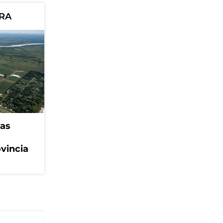
ORA
eas
ovincia