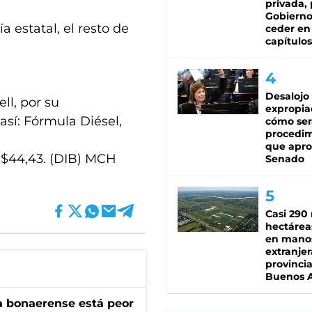
privada, 
Gobierno
 estatal, el resto de
ceder en
capítulos
Desalojo
ll, por su
expropia
sí: Fórmula Diésel,
cómo ser
procedi
que apro
 $44,43. (DIB) MCH
Senado
Casi 290 
hectárea
en mano
extranjer
provinci
Buenos A
a bonaerense está peor