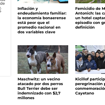
Inflación y
Femicidio de M
endeudamiento familiar:
Antonich: las 
la economía bonaerense
un hotel capta
está peor que el
episodio con g
promedio nacional en
definición
dos variables clave
Maschwitz: un vecino
Kicillof partici
atacado por dos perros
peregrinación 
Bull Terrier debe ser
conmemoració
indemnizado con $2,7
Cayetano
millones