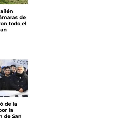
ailén
cámaras de
ron todo el
ran
pó de la
por la
n de San