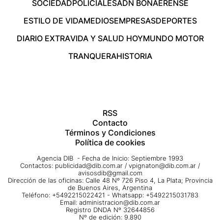
SOCIEDAD
POLICIALES
ADN BONAERENSE
ESTILO DE VIDA
MEDIOS
EMPRESAS
DEPORTES
DIARIO EXTRA
VIDA Y SALUD HOY
MUNDO MOTOR
TRANQUERA
HISTORIA
RSS
Contacto
Términos y Condiciones
Política de cookies
Agencia DIB - Fecha de Inicio: Septiembre 1993
Contactos:
publicidad@dib.com.ar
/
vpignaton@dib.com.ar
/
avisosdib@gmail.com
Dirección de las oficinas: Calle 48 Nº 726 Piso 4, La Plata; Provincia
de Buenos Aires, Argentina
Teléfono: +5492215022421 - Whatsapp: +5492215031783
Email:
administracion@dib.com.ar
Registro DNDA Nº 32644856
Nº de edición: 9.890