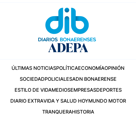
ÚLTIMAS NOTICIAS
POLÍTICA
ECONOMÍA
OPINIÓN
SOCIEDAD
POLICIALES
ADN BONAERENSE
ESTILO DE VIDA
MEDIOS
EMPRESAS
DEPORTES
DIARIO EXTRA
VIDA Y SALUD HOY
MUNDO MOTOR
TRANQUERA
HISTORIA