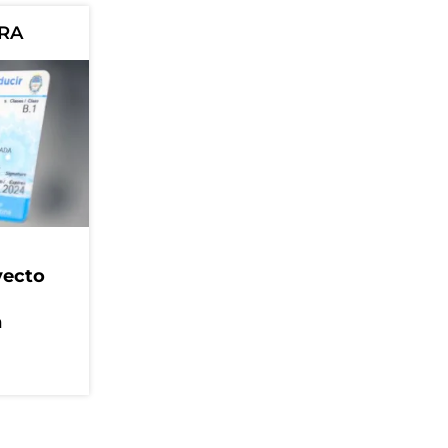
ORA
yecto
n