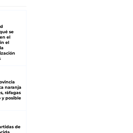
ad
 qué se
en el
in el
la
ización
s
ovincia
ta naranja
as, ráfagas
 y posible
rtidas de
cida