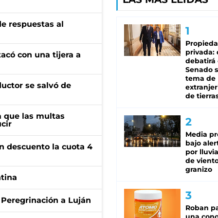
de respuestas al
Propied
privada:
tacó con una tijera a
debatirá 
Senado s
tema de 
ductor se salvó de
extranjer
de tierra
 que las multas
cir
Media pr
bajo aler
n descuento la cuota 4
por lluvi
de viento
granizo
ntina
 Peregrinación a Luján
Roban pa
una cono