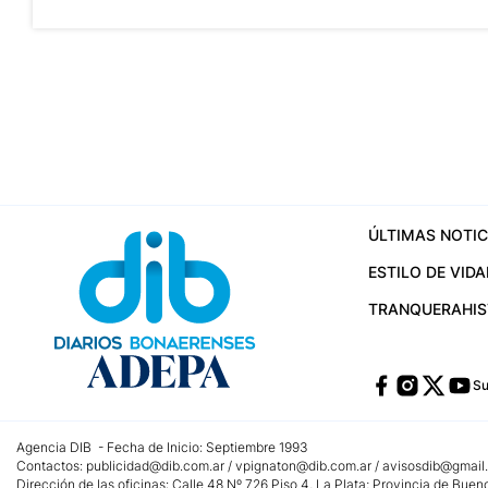
ÚLTIMAS NOTIC
ESTILO DE VIDA
TRANQUERA
HI
Su
Agencia DIB - Fecha de Inicio: Septiembre 1993
Contactos:
publicidad@dib.com.ar
/
vpignaton@dib.com.ar
/
avisosdib@gmail
Dirección de las oficinas: Calle 48 Nº 726 Piso 4, La Plata; Provincia de Buen