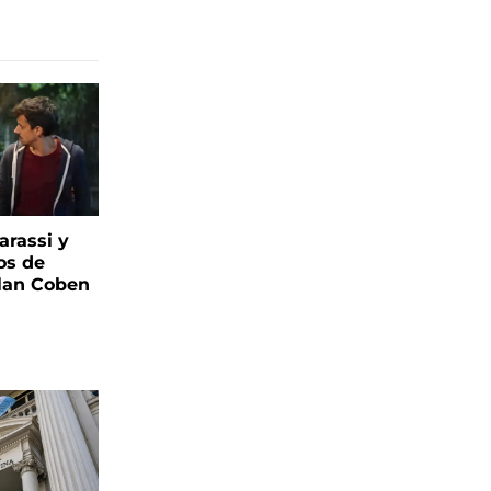
arassi y
os de
rlan Coben