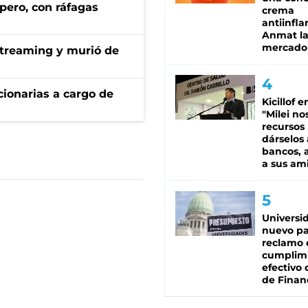
pero, con ráfagas
crema
antiinfla
Anmat la 
mercado
streaming y murió de
ionarias a cargo de
Kicillof e
"Milei no
recursos
dárselos 
bancos, a
a sus am
Universi
nuevo pa
reclamo 
cumplim
efectivo 
de Finan