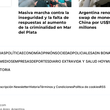
Masiva marcha contra la
Argentina reno
inseguridad y la falta de
swap de mone
respuestas al aumento
China por US$
de la criminalidad en Mar
millones
del Plata
IAS
POLÍTICA
ECONOMÍA
OPINIÓN
SOCIEDAD
POLICIALES
ADN BONA
MEDIOS
EMPRESAS
DEPORTES
DIARIO EXTRA
VIDA Y SALUD HOY
M
STORIA
scripción Newsletter
Historia
Términos y Condiciones
Política de cookies
RSS
.com
os Aires, Argentina