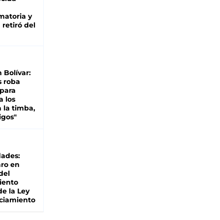
matoria y
retiró del
n Bolívar:
s roba
 para
a los
 la timba,
igos"
dades:
ro en
del
iento
de la Ley
ciamiento