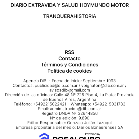
DIARIO EXTRA
VIDA Y SALUD HOY
MUNDO MOTOR
TRANQUERA
HISTORIA
RSS
Contacto
Términos y Condiciones
Política de cookies
Agencia DIB - Fecha de Inicio: Septiembre 1993
Contactos:
publicidad@dib.com.ar
/
vpignaton@dib.com.ar
/
avisosdib@gmail.com
Dirección de las oficinas: Calle 48 Nº 726 Piso 4, La Plata; Provincia
de Buenos Aires, Argentina
Teléfono: +5492215022421 - Whatsapp: +5492215031783
Email:
administracion@dib.com.ar
Registro DNDA Nº 32644856
Nº de edición: 9.890
Editor Responsable: Gonzalo Julián Irazoqui
Empresa propietaria del medio: Diarios Bonaerenses SA