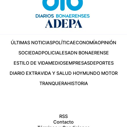
ÚLTIMAS NOTICIAS
POLÍTICA
ECONOMÍA
OPINIÓN
SOCIEDAD
POLICIALES
ADN BONAERENSE
ESTILO DE VIDA
MEDIOS
EMPRESAS
DEPORTES
DIARIO EXTRA
VIDA Y SALUD HOY
MUNDO MOTOR
TRANQUERA
HISTORIA
RSS
Contacto