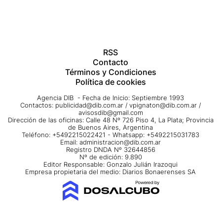
RSS
Contacto
Términos y Condiciones
Política de cookies
Agencia DIB - Fecha de Inicio: Septiembre 1993
Contactos:
publicidad@dib.com.ar
/
vpignaton@dib.com.ar
/
avisosdib@gmail.com
Dirección de las oficinas: Calle 48 Nº 726 Piso 4, La Plata; Provincia
de Buenos Aires, Argentina
Teléfono: +5492215022421 - Whatsapp: +5492215031783
Email:
administracion@dib.com.ar
Registro DNDA Nº 32644856
Nº de edición: 9.890
Editor Responsable: Gonzalo Julián Irazoqui
Empresa propietaria del medio: Diarios Bonaerenses SA