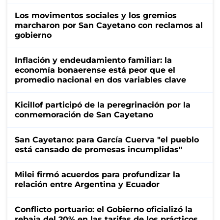
Los movimentos sociales y los gremios
marcharon por San Cayetano con reclamos al
gobierno
Inflación y endeudamiento familiar: la
economía bonaerense está peor que el
promedio nacional en dos variables clave
Kicillof participó de la peregrinación por la
conmemoración de San Cayetano
San Cayetano: para García Cuerva "el pueblo
está cansado de promesas incumplidas"
Milei firmó acuerdos para profundizar la
relación entre Argentina y Ecuador
Conflicto portuario: el Gobierno oficializó la
rebaja del 20% en las tarifas de los prácticos