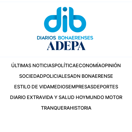
ÚLTIMAS NOTICIAS
POLÍTICA
ECONOMÍA
OPINIÓN
SOCIEDAD
POLICIALES
ADN BONAERENSE
ESTILO DE VIDA
MEDIOS
EMPRESAS
DEPORTES
DIARIO EXTRA
VIDA Y SALUD HOY
MUNDO MOTOR
TRANQUERA
HISTORIA