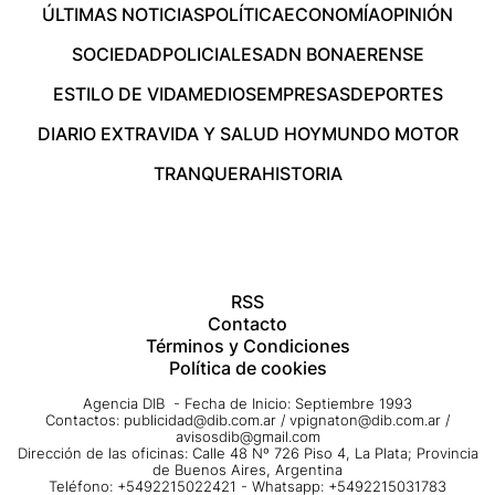
ÚLTIMAS NOTICIAS
POLÍTICA
ECONOMÍA
OPINIÓN
SOCIEDAD
POLICIALES
ADN BONAERENSE
ESTILO DE VIDA
MEDIOS
EMPRESAS
DEPORTES
DIARIO EXTRA
VIDA Y SALUD HOY
MUNDO MOTOR
TRANQUERA
HISTORIA
RSS
Contacto
Términos y Condiciones
Política de cookies
Agencia DIB - Fecha de Inicio: Septiembre 1993
Contactos:
publicidad@dib.com.ar
/
vpignaton@dib.com.ar
/
avisosdib@gmail.com
Dirección de las oficinas: Calle 48 Nº 726 Piso 4, La Plata; Provincia
de Buenos Aires, Argentina
Teléfono: +5492215022421 - Whatsapp: +5492215031783